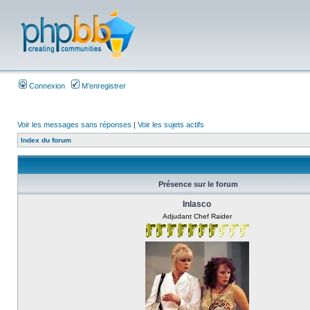
Connexion
M’enregistrer
Voir les messages sans réponses
|
Voir les sujets actifs
Index du forum
Présence sur le forum
Inlasco
Adjudant Chef Raider