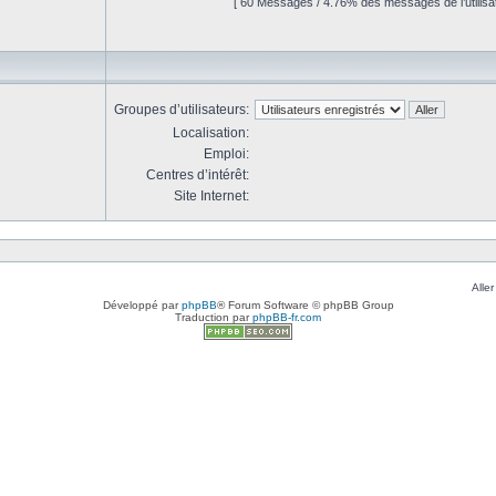
[ 60 Messages / 4.76% des messages de l’utilisat
Groupes d’utilisateurs:
Localisation:
Emploi:
Centres d’intérêt:
Site Internet:
Aller
Développé par
phpBB
® Forum Software © phpBB Group
Traduction par
phpBB-fr.com