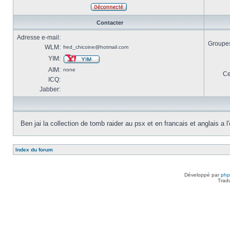
Contacter
Adresse e-mail:
Groupes 
WLM:
fred_chicoine@hotmail.com
YIM:
AIM:
none
Ce
ICQ:
Jabber:
Ben jai la collection de tomb raider au psx et en francais et anglais a l'
Index du forum
Développé par
ph
Trad