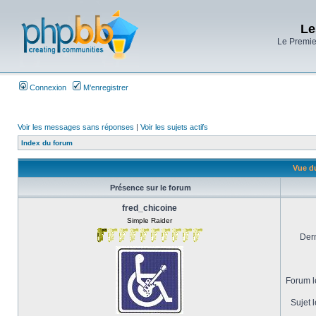
Le
Le Premier
Connexion
M’enregistrer
Voir les messages sans réponses
|
Voir les sujets actifs
Index du forum
Vue du
Présence sur le forum
fred_chicoine
Simple Raider
Dern
Forum le
Sujet l