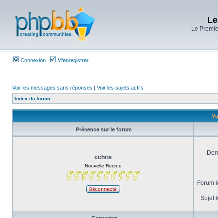
Le
Le Premier
Connexion
M’enregistrer
Voir les messages sans réponses
|
Voir les sujets actifs
Index du forum
Vu
Présence sur le forum
Dern
cchris
Nouvelle Recrue
Forum le
Sujet l