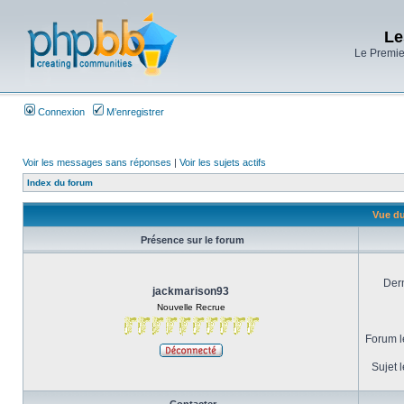
Le
Le Premier
Connexion
M’enregistrer
Voir les messages sans réponses
|
Voir les sujets actifs
Index du forum
Vue du
Présence sur le forum
Dern
jackmarison93
Nouvelle Recrue
Forum le
Sujet l