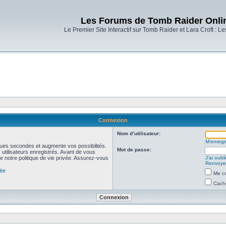
Les Forums de Tomb Raider Onli
Le Premier Site Interactif sur Tomb Raider et Lara Croft : L
Connexion
Nom d’utilisateur:
M’enregis
ues secondes et augmente vos possibilités.
Mot de passe:
utilisateurs enregistrés. Avant de vous
de notre politique de vie privée. Assurez-vous
J’ai oub
Renvoyer
vée
Me co
Cache