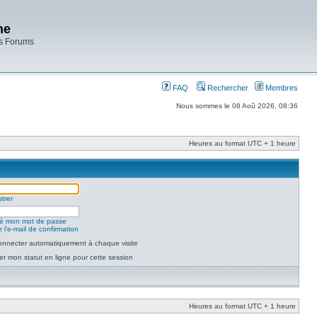
ne
es Forums
FAQ
Rechercher
Membres
Nous sommes le 08 Aoû 2026, 08:36
Heures au format UTC + 1 heure
trer
lié mon mot de passe
 l’e-mail de confirmation
nnecter automatiquement à chaque visite
r mon statut en ligne pour cette session
Heures au format UTC + 1 heure