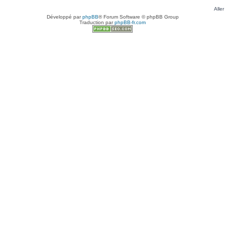
Aller
Développé par
phpBB
® Forum Software © phpBB Group
Traduction par
phpBB-fr.com