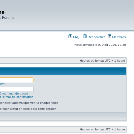
ne
es Forums
FAQ
Rechercher
Membres
Nous sommes le 07 Aoû 2026, 12:38
Heures au format UTC + 1 heure
trer
lié mon mot de passe
 l’e-mail de confirmation
nnecter automatiquement à chaque visite
r mon statut en ligne pour cette session
Heures au format UTC + 1 heure