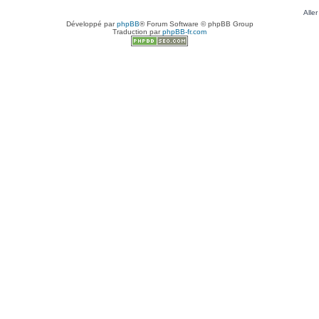
Aller
Développé par
phpBB
® Forum Software © phpBB Group
Traduction par
phpBB-fr.com