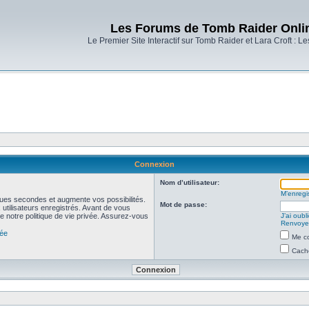
Les Forums de Tomb Raider Onli
Le Premier Site Interactif sur Tomb Raider et Lara Croft : L
Connexion
Nom d’utilisateur:
M’enregis
ues secondes et augmente vos possibilités.
Mot de passe:
utilisateurs enregistrés. Avant de vous
de notre politique de vie privée. Assurez-vous
J’ai oub
Renvoyer
vée
Me co
Cache