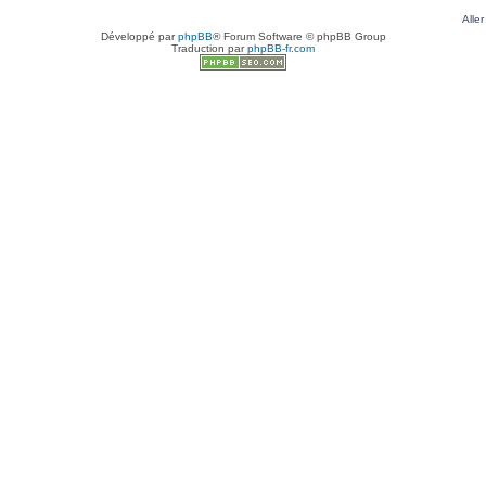
Aller
Développé par
phpBB
® Forum Software © phpBB Group
Traduction par
phpBB-fr.com