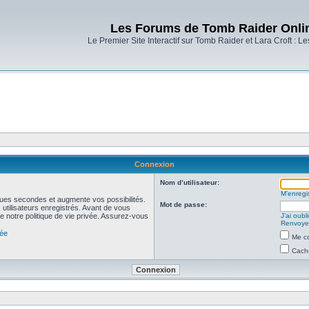
Les Forums de Tomb Raider Onli
Le Premier Site Interactif sur Tomb Raider et Lara Croft : L
Connexion
Nom d’utilisateur:
M’enregis
ues secondes et augmente vos possibilités.
Mot de passe:
utilisateurs enregistrés. Avant de vous
de notre politique de vie privée. Assurez-vous
J’ai oub
Renvoyer
vée
Me co
Cache