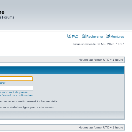
ne
es Forums
FAQ
Rechercher
Membres
Nous sommes le 06 Aoû 2026, 10:27
Heures au format UTC + 1 heure
trer
lié mon mot de passe
 l’e-mail de confirmation
nnecter automatiquement à chaque visite
r mon statut en ligne pour cette session
Heures au format UTC + 1 heure