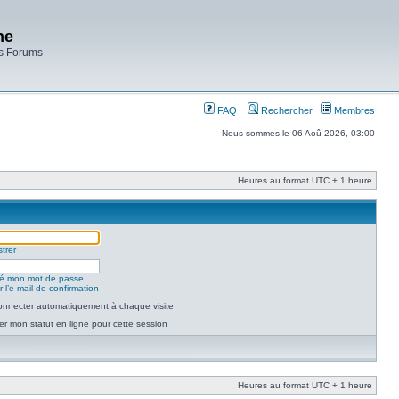
ne
es Forums
FAQ
Rechercher
Membres
Nous sommes le 06 Aoû 2026, 03:00
Heures au format UTC + 1 heure
trer
lié mon mot de passe
 l’e-mail de confirmation
nnecter automatiquement à chaque visite
r mon statut en ligne pour cette session
Heures au format UTC + 1 heure