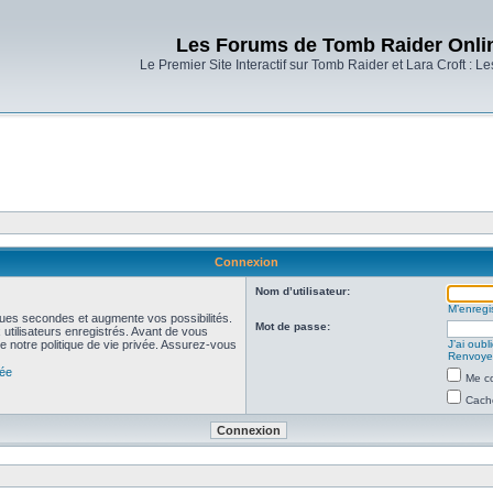
Les Forums de Tomb Raider Onli
Le Premier Site Interactif sur Tomb Raider et Lara Croft : L
Connexion
Nom d’utilisateur:
M’enregis
ues secondes et augmente vos possibilités.
Mot de passe:
utilisateurs enregistrés. Avant de vous
de notre politique de vie privée. Assurez-vous
J’ai oub
Renvoyer
vée
Me co
Cache