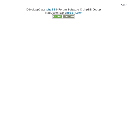
Aller
Développé par
phpBB
® Forum Software © phpBB Group
Traduction par
phpBB-fr.com