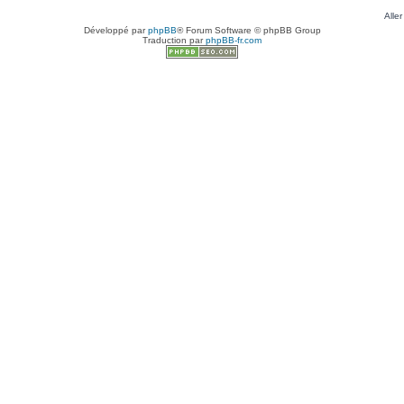
Aller
Développé par
phpBB
® Forum Software © phpBB Group
Traduction par
phpBB-fr.com