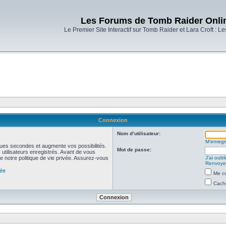
Les Forums de Tomb Raider Onli
Le Premier Site Interactif sur Tomb Raider et Lara Croft : L
Connexion
Nom d’utilisateur:
M’enregis
ues secondes et augmente vos possibilités.
Mot de passe:
utilisateurs enregistrés. Avant de vous
de notre politique de vie privée. Assurez-vous
J’ai oub
Renvoyer
vée
Me co
Cache