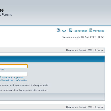
ne
es Forums
FAQ
Rechercher
Membres
Nous sommes le 07 Aoû 2026, 16:50
Heures au format UTC + 1 heure
trer
lié mon mot de passe
 l’e-mail de confirmation
nnecter automatiquement à chaque visite
r mon statut en ligne pour cette session
Heures au format UTC + 1 heure