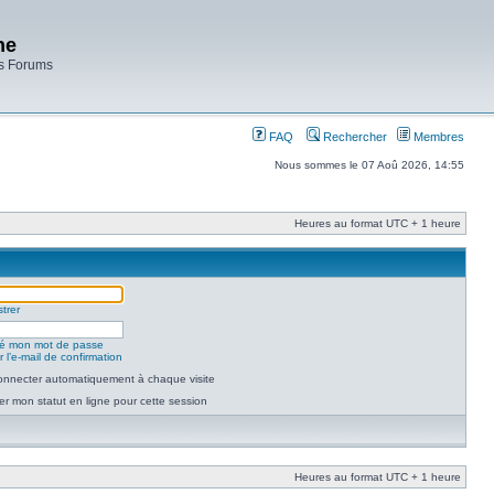
ne
es Forums
FAQ
Rechercher
Membres
Nous sommes le 07 Aoû 2026, 14:55
Heures au format UTC + 1 heure
trer
lié mon mot de passe
 l’e-mail de confirmation
nnecter automatiquement à chaque visite
r mon statut en ligne pour cette session
Heures au format UTC + 1 heure