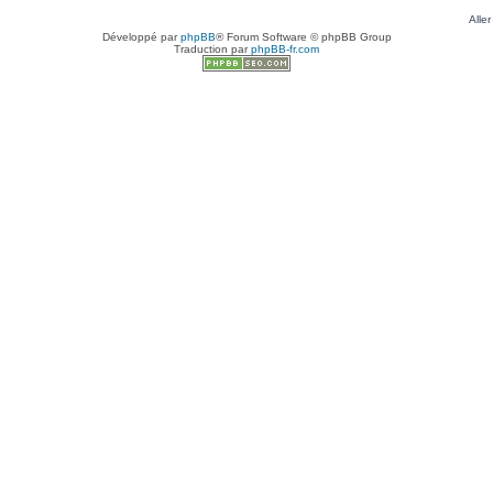
Aller
Développé par
phpBB
® Forum Software © phpBB Group
Traduction par
phpBB-fr.com