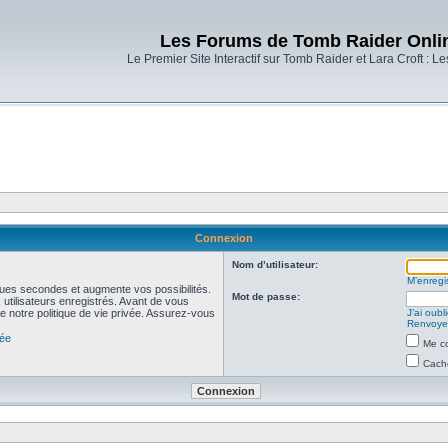
Les Forums de Tomb Raider Onli
Le Premier Site Interactif sur Tomb Raider et Lara Croft : L
Connexion
Nom d’utilisateur:
M’enregis
ues secondes et augmente vos possibilités.
Mot de passe:
utilisateurs enregistrés. Avant de vous
de notre politique de vie privée. Assurez-vous
J’ai oub
Renvoyer
vée
Me co
Cache