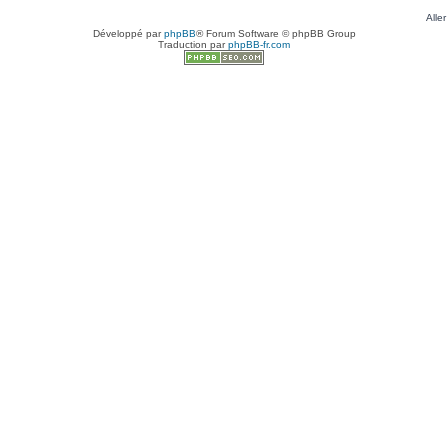
Aller
Développé par
phpBB
® Forum Software © phpBB Group
Traduction par
phpBB-fr.com