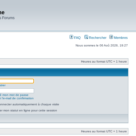
ne
es Forums
FAQ
Rechercher
Membres
Nous sommes le 06 Aoû 2026, 19:27
Heures au format UTC + 1 heure
trer
lié mon mot de passe
 l’e-mail de confirmation
nnecter automatiquement à chaque visite
r mon statut en ligne pour cette session
Heures au format UTC + 1 heure