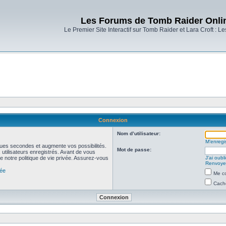
Les Forums de Tomb Raider Onli
Le Premier Site Interactif sur Tomb Raider et Lara Croft : L
Connexion
Nom d’utilisateur:
M’enregis
ues secondes et augmente vos possibilités.
Mot de passe:
utilisateurs enregistrés. Avant de vous
de notre politique de vie privée. Assurez-vous
J’ai oub
Renvoyer
vée
Me co
Cache