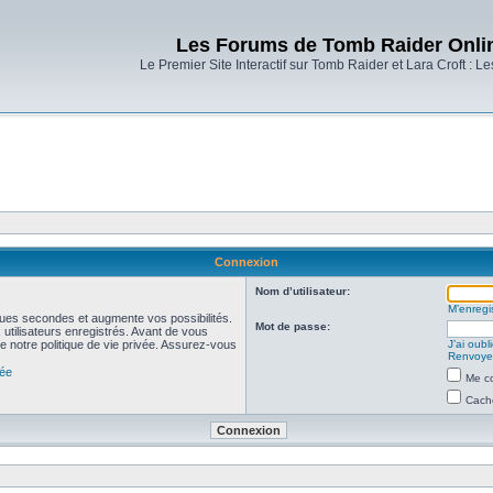
Les Forums de Tomb Raider Onli
Le Premier Site Interactif sur Tomb Raider et Lara Croft : L
Connexion
Nom d’utilisateur:
M’enregis
ues secondes et augmente vos possibilités.
Mot de passe:
utilisateurs enregistrés. Avant de vous
de notre politique de vie privée. Assurez-vous
J’ai oub
Renvoyer
vée
Me co
Cache