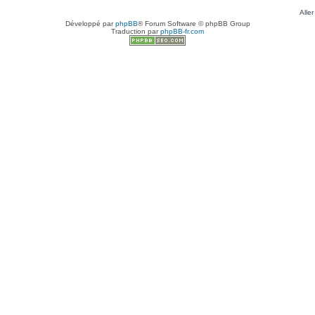
Aller
Développé par
phpBB
® Forum Software © phpBB Group
Traduction par
phpBB-fr.com