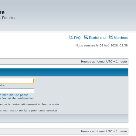
ne
es Forums
FAQ
Rechercher
Membres
Nous sommes le 08 Aoû 2026, 02:38
Heures au format UTC + 1 heure
trer
lié mon mot de passe
 l’e-mail de confirmation
nnecter automatiquement à chaque visite
r mon statut en ligne pour cette session
Heures au format UTC + 1 heure