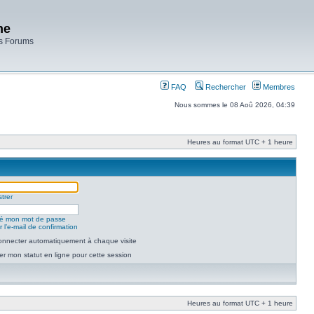
ne
es Forums
FAQ
Rechercher
Membres
Nous sommes le 08 Aoû 2026, 04:39
Heures au format UTC + 1 heure
trer
lié mon mot de passe
 l’e-mail de confirmation
nnecter automatiquement à chaque visite
r mon statut en ligne pour cette session
Heures au format UTC + 1 heure