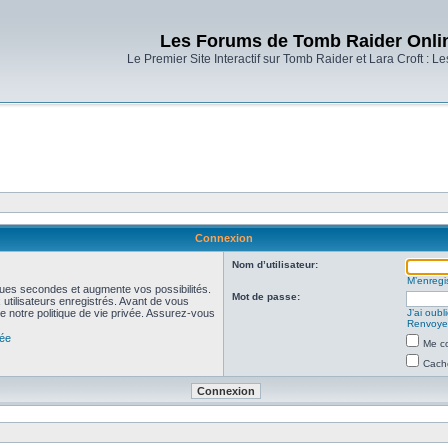
Les Forums de Tomb Raider Onli
Le Premier Site Interactif sur Tomb Raider et Lara Croft : L
Connexion
Nom d’utilisateur:
M’enregis
ues secondes et augmente vos possibilités.
Mot de passe:
utilisateurs enregistrés. Avant de vous
de notre politique de vie privée. Assurez-vous
J’ai oub
Renvoyer
vée
Me co
Cache