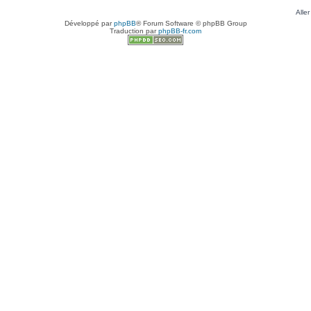
Aller
Développé par
phpBB
® Forum Software © phpBB Group
Traduction par
phpBB-fr.com