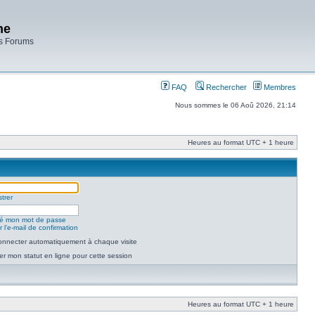
ne
es Forums
FAQ
Rechercher
Membres
Nous sommes le 06 Aoû 2026, 21:14
Heures au format UTC + 1 heure
trer
lié mon mot de passe
 l’e-mail de confirmation
nnecter automatiquement à chaque visite
r mon statut en ligne pour cette session
Heures au format UTC + 1 heure