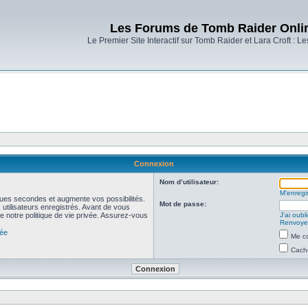
Les Forums de Tomb Raider Onli
Le Premier Site Interactif sur Tomb Raider et Lara Croft : L
Connexion
Nom d’utilisateur:
M’enregis
ues secondes et augmente vos possibilités.
Mot de passe:
utilisateurs enregistrés. Avant de vous
de notre politique de vie privée. Assurez-vous
J’ai oub
Renvoyer
vée
Me co
Cache