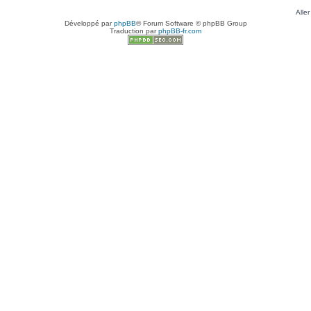
Aller
Développé par
phpBB
® Forum Software © phpBB Group
Traduction par
phpBB-fr.com