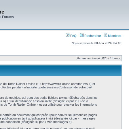
ne
es Forums
FAQ
Rechercher
Membres
Nous sommes le 08 Aoû 2026, 04:40
Heures au format UTC + 1 heure
ms de Tomb Raider Online », « http://www.tro-online.com/forums ») et
llectée pendant n’importe quelle session d’utilisation de votre part
 de cookies, qui sont des petits fichiers textes téléchargés dans les
 ») et un identifiant de session invité (désigné ici par « ID de la
 de Tomb Raider Online » et est utilisé pour stocker les informations
e portée du document qui est prévu pour couvrir seulement les pages
publication en tant qu’utilisateur invité (désignée ici par « messages
d’une connexion (désignés ici par « vos messages »).
ompte (désigné ici par « votre mot de passe »), et une adresse e-mail