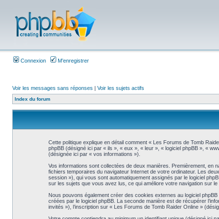
Connexion
M’enregistrer
Voir les messages sans réponses
|
Voir les sujets actifs
Index du forum
Cette politique explique en détail comment « Les Forums de Tomb Raider 
phpBB (désigné ici par « ils », « eux », « leur », « logiciel phpBB », « 
(désignée ici par « vos informations »).
Vos informations sont collectées de deux manières. Premièrement, en nav
fichiers temporaires du navigateur Internet de votre ordinateur. Les deux pr
session »), qui vous sont automatiquement assignés par le logiciel phpB
sur les sujets que vous avez lus, ce qui améliore votre navigation sur le
Nous pouvons également créer des cookies externes au logiciel phpBB t
créées par le logiciel phpBB. La seconde manière est de récupérer l’infor
invités »), l’inscription sur « Les Forums de Tomb Raider Online » (dés
Votre compte contiendra au minimum un identifiant unique (désigné ici pa