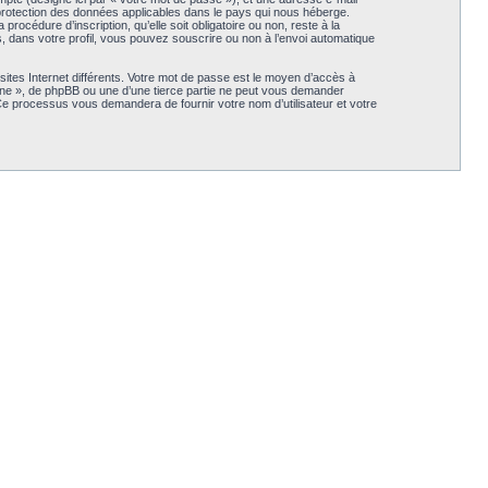
 protection des données applicables dans le pays qui nous héberge.
océdure d’inscription, qu’elle soit obligatoire ou non, reste à la
 dans votre profil, vous pouvez souscrire ou non à l’envoi automatique
ites Internet différents. Votre mot de passe est le moyen d’accès à
e », de phpBB ou une d’une tierce partie ne peut vous demander
 Ce processus vous demandera de fournir votre nom d’utilisateur et votre