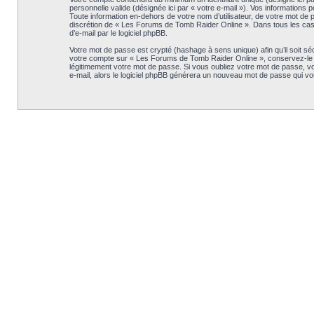
personnelle valide (désignée ici par « votre e-mail »). Vos information
Toute information en-dehors de votre nom d’utilisateur, de votre mot de p
discrétion de « Les Forums de Tomb Raider Online ». Dans tous les cas, 
d’e-mail par le logiciel phpBB.
Votre mot de passe est crypté (hashage à sens unique) afin qu’il soit s
votre compte sur « Les Forums de Tomb Raider Online », conservez-le 
légitimement votre mot de passe. Si vous oubliez votre mot de passe, vou
e-mail, alors le logiciel phpBB générera un nouveau mot de passe qui v