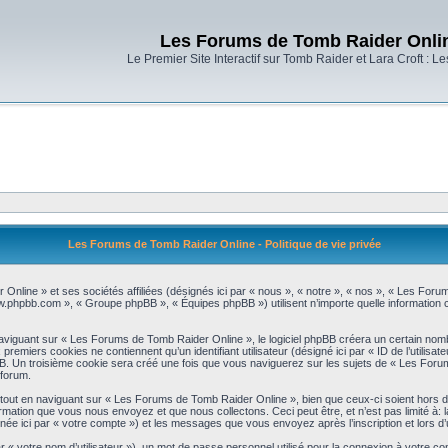
Les Forums de Tomb Raider Onli
Le Premier Site Interactif sur Tomb Raider et Lara Croft : L
Les Forums de Tomb Raider Online - Politique de vie privée
Online » et ses sociétés affiliées (désignés ici par « nous », « notre », « nos », « Les Foru
www.phpbb.com », « Groupe phpBB », « Équipes phpBB ») utilisent n’importe quelle information co
iguant sur « Les Forums de Tomb Raider Online », le logiciel phpBB créera un certain nombre
emiers cookies ne contiennent qu’un identifiant utilisateur (désigné ici par « ID de l’utilisateur
B. Un troisième cookie sera créé une fois que vous naviguerez sur les sujets de « Les Forums
 forum.
out en naviguant sur « Les Forums de Tomb Raider Online », bien que ceux-ci soient hors d
mation que vous nous envoyez et que nous collectons. Ceci peut être, et n’est pas limité à: la 
ignée ici par « votre compte ») et les messages que vous envoyez après l’inscription et lors 
r « votre nom d’utilisateur »), un mot de passe personnel utilisé pour la connexion à votre c