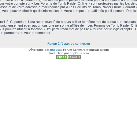
s pour votre compte sur « Les Forums de Tomb Raider Online » sont protégées par les lois de
asse et de votre adresse e-mail requise par « Les Forums de Tomb Raider Online » durant la pr
vous pouvez choisir quelle information de votre compte sera affichée publiquement. De plus,
écurisé. Cependant, il est recommandé de ne pas utiliser le même mot de passe sur plusieurs s
soigneusement et en aucun cas une personne affiliée de « Les Forums de Tomb Raider Onlin
s pouvez utiliser la fonction « J’ai perdu mon mot de passe » fournie par le logiciel phpBB.
ous permettra de vous reconnecter.
Retour à l’écran de connexion
Développé par
phpBB
® Forum Software © phpBB Group
Traduction par
phpBB-fr.com