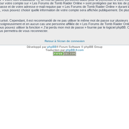
s pour votre compte sur « Les Forums de Tomb Raider Online » sont protégées par les lois de
asse et de votre adresse e-mail requise par « Les Forums de Tomb Raider Online » durant la pr
vous pouvez choisir quelle information de votre compte sera affichée publiquement. De plus,
écurisé. Cependant, il est recommandé de ne pas utiliser le même mot de passe sur plusieurs s
soigneusement et en aucun cas une personne affiliée de « Les Forums de Tomb Raider Onlin
s pouvez utiliser la fonction « J’ai perdu mon mot de passe » fournie par le logiciel phpBB.
ous permettra de vous reconnecter.
Retour à l’écran de connexion
Développé par
phpBB
® Forum Software © phpBB Group
Traduction par
phpBB-fr.com