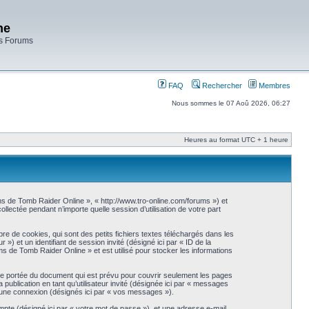
ne
es Forums
FAQ
Rechercher
Membres
Nous sommes le 07 Aoû 2026, 06:27
Heures au format UTC + 1 heure
ms de Tomb Raider Online », « http://www.tro-online.com/forums ») et
llectée pendant n’importe quelle session d’utilisation de votre part
 de cookies, qui sont des petits fichiers textes téléchargés dans les
 ») et un identifiant de session invité (désigné ici par « ID de la
 de Tomb Raider Online » et est utilisé pour stocker les informations
e portée du document qui est prévu pour couvrir seulement les pages
publication en tant qu’utilisateur invité (désignée ici par « messages
d’une connexion (désignés ici par « vos messages »).
ompte (désigné ici par « votre mot de passe »), et une adresse e-mail