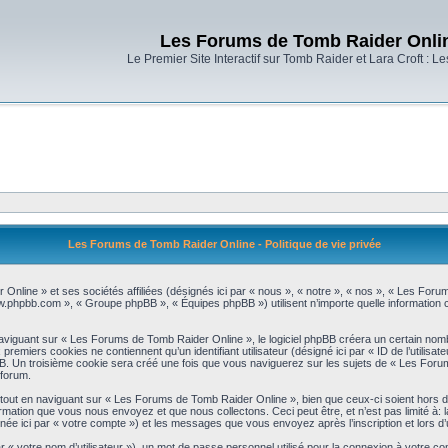
Les Forums de Tomb Raider Onli
Le Premier Site Interactif sur Tomb Raider et Lara Croft : L
Les Forums de Tomb Raider Online - Politique de vie privée
Online » et ses sociétés affiliées (désignés ici par « nous », « notre », « nos », « Les Foru
www.phpbb.com », « Groupe phpBB », « Équipes phpBB ») utilisent n’importe quelle information co
iguant sur « Les Forums de Tomb Raider Online », le logiciel phpBB créera un certain nombre
emiers cookies ne contiennent qu’un identifiant utilisateur (désigné ici par « ID de l’utilisateur
B. Un troisième cookie sera créé une fois que vous naviguerez sur les sujets de « Les Forums
 forum.
out en naviguant sur « Les Forums de Tomb Raider Online », bien que ceux-ci soient hors d
mation que vous nous envoyez et que nous collectons. Ceci peut être, et n’est pas limité à: la 
ignée ici par « votre compte ») et les messages que vous envoyez après l’inscription et lors 
r « votre nom d’utilisateur »), un mot de passe personnel utilisé pour la connexion à votre c