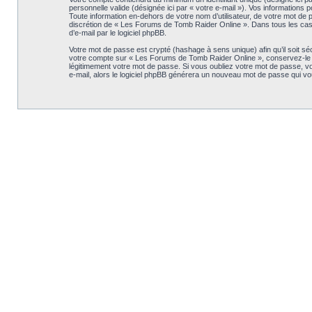
personnelle valide (désignée ici par « votre e-mail »). Vos information
Toute information en-dehors de votre nom d’utilisateur, de votre mot de p
discrétion de « Les Forums de Tomb Raider Online ». Dans tous les cas, 
d’e-mail par le logiciel phpBB.
Votre mot de passe est crypté (hashage à sens unique) afin qu’il soit s
votre compte sur « Les Forums de Tomb Raider Online », conservez-le 
légitimement votre mot de passe. Si vous oubliez votre mot de passe, vou
e-mail, alors le logiciel phpBB générera un nouveau mot de passe qui v