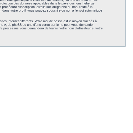
 protection des données applicables dans le pays qui nous héberge.
océdure d’inscription, qu’elle soit obligatoire ou non, reste à la
 dans votre profil, vous pouvez souscrire ou non à l’envoi automatique
ites Internet différents. Votre mot de passe est le moyen d’accès à
e », de phpBB ou une d’une tierce partie ne peut vous demander
 Ce processus vous demandera de fournir votre nom d’utilisateur et votre