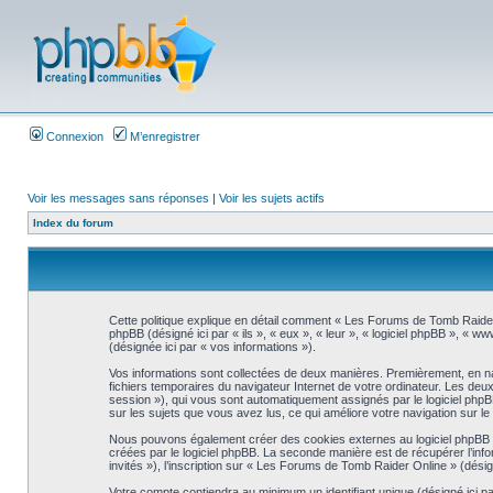
Connexion
M’enregistrer
Voir les messages sans réponses
|
Voir les sujets actifs
Index du forum
Cette politique explique en détail comment « Les Forums de Tomb Raider 
phpBB (désigné ici par « ils », « eux », « leur », « logiciel phpBB », « 
(désignée ici par « vos informations »).
Vos informations sont collectées de deux manières. Premièrement, en nav
fichiers temporaires du navigateur Internet de votre ordinateur. Les deux pr
session »), qui vous sont automatiquement assignés par le logiciel phpB
sur les sujets que vous avez lus, ce qui améliore votre navigation sur le
Nous pouvons également créer des cookies externes au logiciel phpBB t
créées par le logiciel phpBB. La seconde manière est de récupérer l’infor
invités »), l’inscription sur « Les Forums de Tomb Raider Online » (dés
Votre compte contiendra au minimum un identifiant unique (désigné ici pa