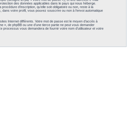
 protection des données applicables dans le pays qui nous héberge.
océdure d’inscription, qu’elle soit obligatoire ou non, reste à la
 dans votre profil, vous pouvez souscrire ou non à l’envoi automatique
ites Internet différents. Votre mot de passe est le moyen d’accès à
e », de phpBB ou une d’une tierce partie ne peut vous demander
 Ce processus vous demandera de fournir votre nom d’utilisateur et votre