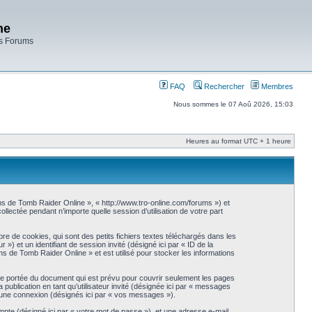
ne
es Forums
FAQ
Rechercher
Membres
Nous sommes le 07 Aoû 2026, 15:03
Heures au format UTC + 1 heure
ms de Tomb Raider Online », « http://www.tro-online.com/forums ») et
llectée pendant n’importe quelle session d’utilisation de votre part
 de cookies, qui sont des petits fichiers textes téléchargés dans les
 ») et un identifiant de session invité (désigné ici par « ID de la
 de Tomb Raider Online » et est utilisé pour stocker les informations
e portée du document qui est prévu pour couvrir seulement les pages
publication en tant qu’utilisateur invité (désignée ici par « messages
d’une connexion (désignés ici par « vos messages »).
ompte (désigné ici par « votre mot de passe »), et une adresse e-mail