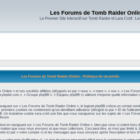
Les Forums de Tomb Raider Onli
Le Premier Site Interactif sur Tomb Raider et Lara Croft : L
Les Forums de Tomb Raider Online - Politique de vie privée
Online » et ses sociétés affiliées (désignés ici par « nous », « notre », « nos », « Les Foru
www.phpbb.com », « Groupe phpBB », « Équipes phpBB ») utilisent n’importe quelle information co
iguant sur « Les Forums de Tomb Raider Online », le logiciel phpBB créera un certain nombre
emiers cookies ne contiennent qu’un identifiant utilisateur (désigné ici par « ID de l’utilisateur
B. Un troisième cookie sera créé une fois que vous naviguerez sur les sujets de « Les Forums
 forum.
out en naviguant sur « Les Forums de Tomb Raider Online », bien que ceux-ci soient hors d
mation que vous nous envoyez et que nous collectons. Ceci peut être, et n’est pas limité à: la 
ignée ici par « votre compte ») et les messages que vous envoyez après l’inscription et lors 
r « votre nom d’utilisateur »), un mot de passe personnel utilisé pour la connexion à votre c