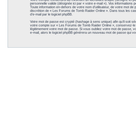
personnelle valide (désignée ici par « votre e-mail »). Vos information
Toute information en-dehors de votre nom d’utilisateur, de votre mot de p
discrétion de « Les Forums de Tomb Raider Online ». Dans tous les cas, 
d’e-mail par le logiciel phpBB.
Votre mot de passe est crypté (hashage à sens unique) afin qu’il soit s
votre compte sur « Les Forums de Tomb Raider Online », conservez-le 
légitimement votre mot de passe. Si vous oubliez votre mot de passe, vou
e-mail, alors le logiciel phpBB générera un nouveau mot de passe qui v