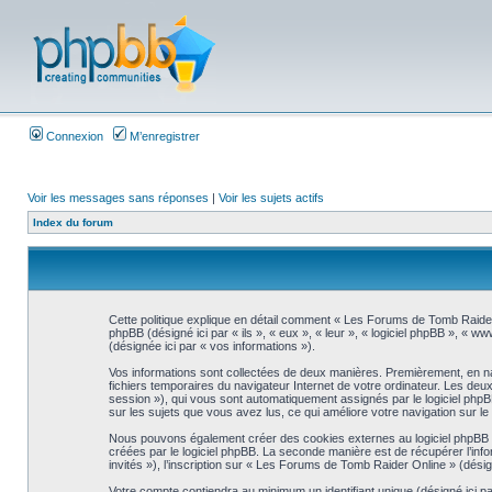
Connexion
M’enregistrer
Voir les messages sans réponses
|
Voir les sujets actifs
Index du forum
Cette politique explique en détail comment « Les Forums de Tomb Raider 
phpBB (désigné ici par « ils », « eux », « leur », « logiciel phpBB », « 
(désignée ici par « vos informations »).
Vos informations sont collectées de deux manières. Premièrement, en nav
fichiers temporaires du navigateur Internet de votre ordinateur. Les deux pr
session »), qui vous sont automatiquement assignés par le logiciel phpB
sur les sujets que vous avez lus, ce qui améliore votre navigation sur le
Nous pouvons également créer des cookies externes au logiciel phpBB t
créées par le logiciel phpBB. La seconde manière est de récupérer l’infor
invités »), l’inscription sur « Les Forums de Tomb Raider Online » (dés
Votre compte contiendra au minimum un identifiant unique (désigné ici pa