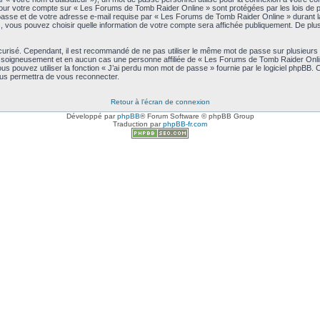
s pour votre compte sur « Les Forums de Tomb Raider Online » sont protégées par les lois de
asse et de votre adresse e-mail requise par « Les Forums de Tomb Raider Online » durant la pr
vous pouvez choisir quelle information de votre compte sera affichée publiquement. De plus,
écurisé. Cependant, il est recommandé de ne pas utiliser le même mot de passe sur plusieurs s
soigneusement et en aucun cas une personne affiliée de « Les Forums de Tomb Raider Onlin
s pouvez utiliser la fonction « J’ai perdu mon mot de passe » fournie par le logiciel phpBB.
ous permettra de vous reconnecter.
Retour à l’écran de connexion
Développé par
phpBB
® Forum Software © phpBB Group
Traduction par
phpBB-fr.com