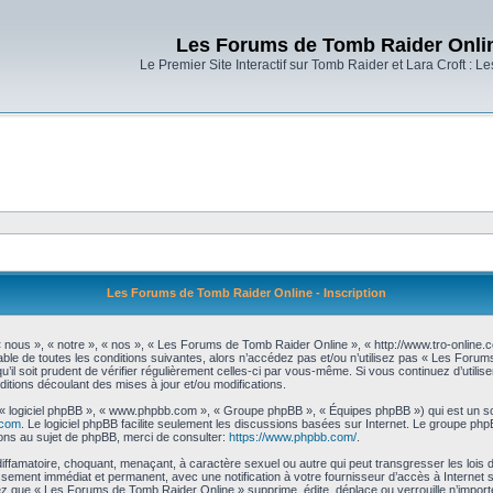
Les Forums de Tomb Raider Onli
Le Premier Site Interactif sur Tomb Raider et Lara Croft : L
Les Forums de Tomb Raider Online - Inscription
nous », « notre », « nos », « Les Forums de Tomb Raider Online », « http://www.tro-online
ble de toutes les conditions suivantes, alors n’accédez pas et/ou n’utilisez pas « Les Foru
’il soit prudent de vérifier régulièrement celles-ci par vous-même. Si vous continuez d’uti
itions découlant des mises à jour et/ou modifications.
», « logiciel phpBB », « www.phpbb.com », « Groupe phpBB », « Équipes phpBB ») qui est un scr
.com
. Le logiciel phpBB facilite seulement les discussions basées sur Internet. Le groupe 
ns au sujet de phpBB, merci de consulter:
https://www.phpbb.com/
.
diffamatoire, choquant, menaçant, à caractère sexuel ou autre qui peut transgresser les loi
issement immédiat et permanent, avec une notification à votre fournisseur d’accès à Internet
z que « Les Forums de Tomb Raider Online » supprime, édite, déplace ou verrouille n’importe