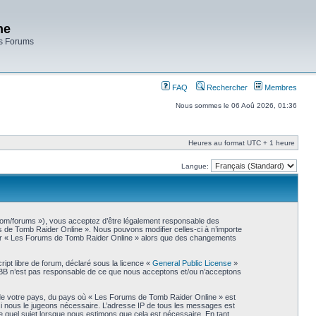
ne
es Forums
FAQ
Rechercher
Membres
Nous sommes le 06 Aoû 2026, 01:36
Heures au format UTC + 1 heure
Langue:
.com/forums »), vous acceptez d’être légalement responsable des
ms de Tomb Raider Online ». Nous pouvons modifier celles-ci à n’importe
liser « Les Forums de Tomb Raider Online » alors que des changements
ipt libre de forum, déclaré sous la licence «
General Public License
»
phpBB n’est pas responsable de ce que nous acceptons et/ou n’acceptons
s de votre pays, du pays où « Les Forums de Tomb Raider Online » est
 si nous le jugeons nécessaire. L’adresse IP de tous les messages est
 quel sujet lorsque nous estimons que cela est nécessaire. En tant