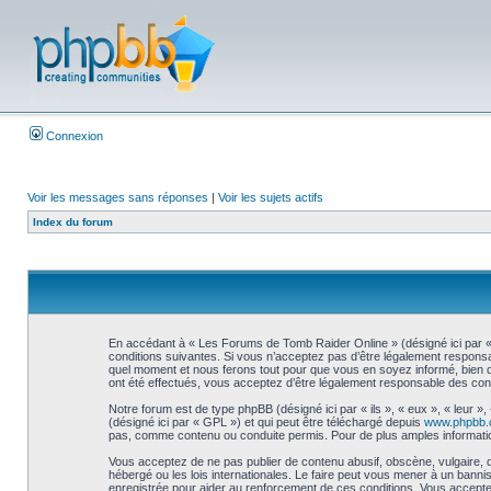
Connexion
Voir les messages sans réponses
|
Voir les sujets actifs
Index du forum
En accédant à « Les Forums de Tomb Raider Online » (désigné ici par « 
conditions suivantes. Si vous n’acceptez pas d’être légalement responsa
quel moment et nous ferons tout pour que vous en soyez informé, bien qu
ont été effectués, vous acceptez d’être légalement responsable des cond
Notre forum est de type phpBB (désigné ici par « ils », « eux », « leur 
(désigné ici par « GPL ») et qui peut être téléchargé depuis
www.phpbb
pas, comme contenu ou conduite permis. Pour de plus amples informatio
Vous acceptez de ne pas publier de contenu abusif, obscène, vulgaire, 
hébergé ou les lois internationales. Le faire peut vous mener à un bann
enregistrée pour aider au renforcement de ces conditions. Vous accepte