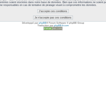
 entrées soient stockées dans notre base de données. Bien que ces informations ne soient pa
e responsables en cas de tentative de piratage visant à compromettre les données.
Développé par
phpBB
® Forum Software © phpBB Group
Traduction par
phpBB-fr.com