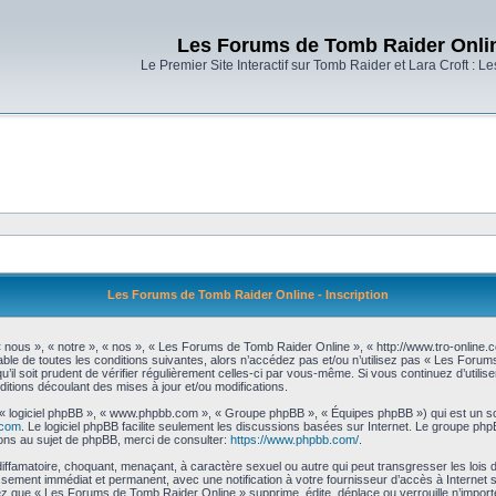
Les Forums de Tomb Raider Onli
Le Premier Site Interactif sur Tomb Raider et Lara Croft : L
Les Forums de Tomb Raider Online - Inscription
nous », « notre », « nos », « Les Forums de Tomb Raider Online », « http://www.tro-online
ble de toutes les conditions suivantes, alors n’accédez pas et/ou n’utilisez pas « Les Foru
’il soit prudent de vérifier régulièrement celles-ci par vous-même. Si vous continuez d’uti
itions découlant des mises à jour et/ou modifications.
», « logiciel phpBB », « www.phpbb.com », « Groupe phpBB », « Équipes phpBB ») qui est un scr
.com
. Le logiciel phpBB facilite seulement les discussions basées sur Internet. Le groupe 
ns au sujet de phpBB, merci de consulter:
https://www.phpbb.com/
.
diffamatoire, choquant, menaçant, à caractère sexuel ou autre qui peut transgresser les loi
issement immédiat et permanent, avec une notification à votre fournisseur d’accès à Internet
z que « Les Forums de Tomb Raider Online » supprime, édite, déplace ou verrouille n’importe