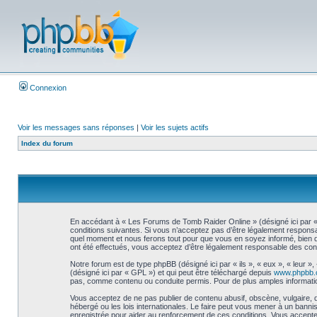
Connexion
Voir les messages sans réponses
|
Voir les sujets actifs
Index du forum
En accédant à « Les Forums de Tomb Raider Online » (désigné ici par « 
conditions suivantes. Si vous n’acceptez pas d’être légalement responsa
quel moment et nous ferons tout pour que vous en soyez informé, bien qu
ont été effectués, vous acceptez d’être légalement responsable des cond
Notre forum est de type phpBB (désigné ici par « ils », « eux », « leur 
(désigné ici par « GPL ») et qui peut être téléchargé depuis
www.phpbb
pas, comme contenu ou conduite permis. Pour de plus amples informatio
Vous acceptez de ne pas publier de contenu abusif, obscène, vulgaire, 
hébergé ou les lois internationales. Le faire peut vous mener à un bann
enregistrée pour aider au renforcement de ces conditions. Vous accepte