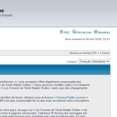
ne
es Forums
FAQ
Rechercher
Membres
Nous sommes le 08 Aoû 2026, 22:51
Heures au format UTC + 1 heure
Langue:
.com/forums »), vous acceptez d’être légalement responsable des
ms de Tomb Raider Online ». Nous pouvons modifier celles-ci à n’importe
liser « Les Forums de Tomb Raider Online » alors que des changements
ipt libre de forum, déclaré sous la licence «
General Public License
»
phpBB n’est pas responsable de ce que nous acceptons et/ou n’acceptons
s de votre pays, du pays où « Les Forums de Tomb Raider Online » est
 si nous le jugeons nécessaire. L’adresse IP de tous les messages est
 quel sujet lorsque nous estimons que cela est nécessaire. En tant