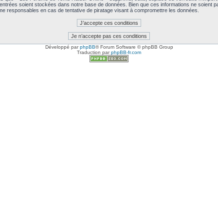
 entrées soient stockées dans notre base de données. Bien que ces informations ne soient pa
e responsables en cas de tentative de piratage visant à compromettre les données.
Développé par
phpBB
® Forum Software © phpBB Group
Traduction par
phpBB-fr.com