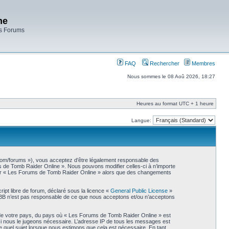
ne
es Forums
FAQ
Rechercher
Membres
Nous sommes le 08 Aoû 2026, 18:27
Heures au format UTC + 1 heure
Langue:
.com/forums »), vous acceptez d’être légalement responsable des
ms de Tomb Raider Online ». Nous pouvons modifier celles-ci à n’importe
liser « Les Forums de Tomb Raider Online » alors que des changements
ipt libre de forum, déclaré sous la licence «
General Public License
»
phpBB n’est pas responsable de ce que nous acceptons et/ou n’acceptons
s de votre pays, du pays où « Les Forums de Tomb Raider Online » est
 si nous le jugeons nécessaire. L’adresse IP de tous les messages est
 quel sujet lorsque nous estimons que cela est nécessaire. En tant