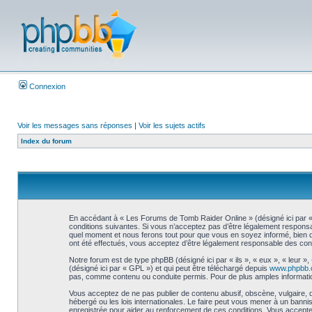
Connexion
Voir les messages sans réponses
|
Voir les sujets actifs
Index du forum
En accédant à « Les Forums de Tomb Raider Online » (désigné ici par « 
conditions suivantes. Si vous n’acceptez pas d’être légalement responsa
quel moment et nous ferons tout pour que vous en soyez informé, bien qu
ont été effectués, vous acceptez d’être légalement responsable des cond
Notre forum est de type phpBB (désigné ici par « ils », « eux », « leur 
(désigné ici par « GPL ») et qui peut être téléchargé depuis
www.phpbb
pas, comme contenu ou conduite permis. Pour de plus amples informatio
Vous acceptez de ne pas publier de contenu abusif, obscène, vulgaire, 
hébergé ou les lois internationales. Le faire peut vous mener à un bann
enregistrée pour aider au renforcement de ces conditions. Vous accepte