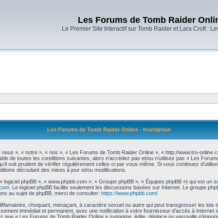
Les Forums de Tomb Raider Onli
Le Premier Site Interactif sur Tomb Raider et Lara Croft : L
Les Forums de Tomb Raider Online - Inscription
nous », « notre », « nos », « Les Forums de Tomb Raider Online », « http://www.tro-online
ble de toutes les conditions suivantes, alors n’accédez pas et/ou n’utilisez pas « Les Foru
’il soit prudent de vérifier régulièrement celles-ci par vous-même. Si vous continuez d’uti
itions découlant des mises à jour et/ou modifications.
», « logiciel phpBB », « www.phpbb.com », « Groupe phpBB », « Équipes phpBB ») qui est un scr
.com
. Le logiciel phpBB facilite seulement les discussions basées sur Internet. Le groupe 
ns au sujet de phpBB, merci de consulter:
https://www.phpbb.com/
.
diffamatoire, choquant, menaçant, à caractère sexuel ou autre qui peut transgresser les loi
issement immédiat et permanent, avec une notification à votre fournisseur d’accès à Internet
z que « Les Forums de Tomb Raider Online » supprime, édite, déplace ou verrouille n’importe