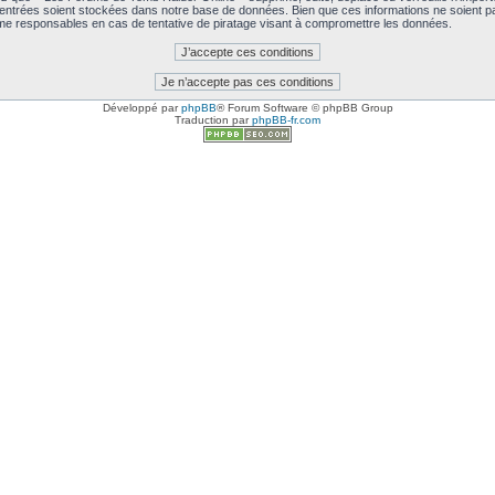
 entrées soient stockées dans notre base de données. Bien que ces informations ne soient pa
e responsables en cas de tentative de piratage visant à compromettre les données.
Développé par
phpBB
® Forum Software © phpBB Group
Traduction par
phpBB-fr.com