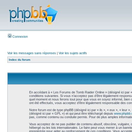
Connexion
Voir les messages sans réponses
|
Voir les sujets actifs
Index du forum
En accédant à « Les Forums de Tomb Raider Online » (désigné ici par « 
conditions suivantes. Si vous n’acceptez pas d’être légalement responsa
quel moment et nous ferons tout pour que vous en soyez informé, bien qu
ont été effectués, vous acceptez d’être légalement responsable des cond
Notre forum est de type phpBB (désigné ici par « ils », « eux », « leur 
(désigné ici par « GPL ») et qui peut être téléchargé depuis
www.phpbb
pas, comme contenu ou conduite permis. Pour de plus amples informatio
Vous acceptez de ne pas publier de contenu abusif, obscène, vulgaire, 
hébergé ou les lois internationales. Le faire peut vous mener à un bann
enregistrée pour aider au renforcement de ces conditions. Vous accepte