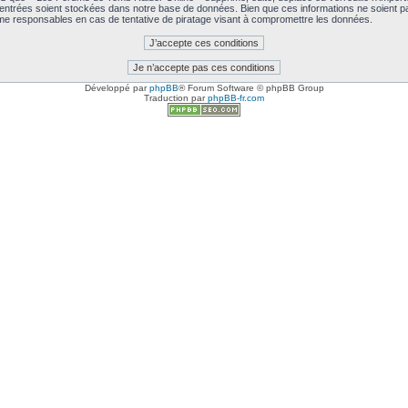
 entrées soient stockées dans notre base de données. Bien que ces informations ne soient pa
e responsables en cas de tentative de piratage visant à compromettre les données.
Développé par
phpBB
® Forum Software © phpBB Group
Traduction par
phpBB-fr.com