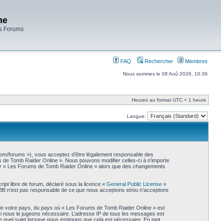
ne
es Forums
FAQ
Rechercher
Membres
Nous sommes le 08 Aoû 2026, 10:36
Heures au format UTC + 1 heure
Langue:
.com/forums »), vous acceptez d’être légalement responsable des
ms de Tomb Raider Online ». Nous pouvons modifier celles-ci à n’importe
liser « Les Forums de Tomb Raider Online » alors que des changements
ipt libre de forum, déclaré sous la licence «
General Public License
»
phpBB n’est pas responsable de ce que nous acceptons et/ou n’acceptons
s de votre pays, du pays où « Les Forums de Tomb Raider Online » est
 si nous le jugeons nécessaire. L’adresse IP de tous les messages est
 quel sujet lorsque nous estimons que cela est nécessaire. En tant