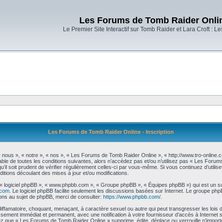
Les Forums de Tomb Raider Onli
Le Premier Site Interactif sur Tomb Raider et Lara Croft : L
Les Forums de Tomb Raider Online - Inscription
nous », « notre », « nos », « Les Forums de Tomb Raider Online », « http://www.tro-online
ble de toutes les conditions suivantes, alors n’accédez pas et/ou n’utilisez pas « Les Foru
’il soit prudent de vérifier régulièrement celles-ci par vous-même. Si vous continuez d’uti
itions découlant des mises à jour et/ou modifications.
», « logiciel phpBB », « www.phpbb.com », « Groupe phpBB », « Équipes phpBB ») qui est un scr
.com
. Le logiciel phpBB facilite seulement les discussions basées sur Internet. Le groupe 
ns au sujet de phpBB, merci de consulter:
https://www.phpbb.com/
.
diffamatoire, choquant, menaçant, à caractère sexuel ou autre qui peut transgresser les loi
issement immédiat et permanent, avec une notification à votre fournisseur d’accès à Internet
z que « Les Forums de Tomb Raider Online » supprime, édite, déplace ou verrouille n’importe