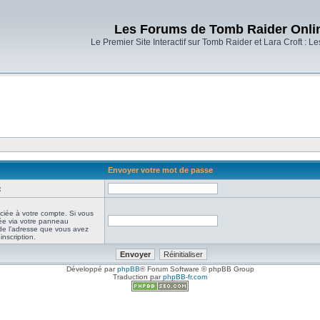
Les Forums de Tomb Raider Onli
Le Premier Site Interactif sur Tomb Raider et Lara Croft : L
Envoyer votre mot de passe
:
ciée à votre compte. Si vous
iée via votre panneau
it de l’adresse que vous avez
inscription.
Développé par
phpBB
® Forum Software © phpBB Group
Traduction par
phpBB-fr.com