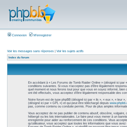
Connexion
M’enregistrer
Voir les messages sans réponses
|
Voir les sujets actifs
Index du forum
En accédant à « Les Forums de Tomb Raider Online » (désigné ici par « 
conditions suivantes. Si vous n’acceptez pas d’être légalement responsa
quel moment et nous ferons tout pour que vous en soyez informé, bien qu
ont été effectués, vous acceptez d’être légalement responsable des cond
Notre forum est de type phpBB (désigné ici par « ils », « eux », « leur 
(désigné ici par « GPL ») et qui peut être téléchargé depuis
www.phpbb
pas, comme contenu ou conduite permis. Pour de plus amples informatio
Vous acceptez de ne pas publier de contenu abusif, obscène, vulgaire, 
hébergé ou les lois internationales. Le faire peut vous mener à un bann
enregistrée pour aider au renforcement de ces conditions. Vous accepte
qu’utilisateur, vous acceptez que toutes les informations que vous avez
Forums de Tomb Raider Online », ni phpBB ne pourront être tenus comm