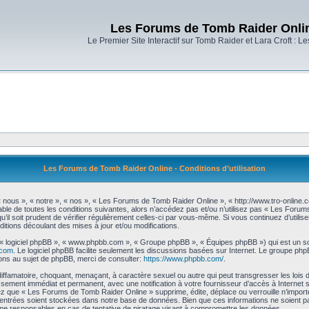
Les Forums de Tomb Raider Onli
Le Premier Site Interactif sur Tomb Raider et Lara Croft : L
Les Forums de Tomb Raider Online - Conditions d’utilisation
nous », « notre », « nos », « Les Forums de Tomb Raider Online », « http://www.tro-online
ble de toutes les conditions suivantes, alors n’accédez pas et/ou n’utilisez pas « Les Foru
’il soit prudent de vérifier régulièrement celles-ci par vous-même. Si vous continuez d’uti
itions découlant des mises à jour et/ou modifications.
», « logiciel phpBB », « www.phpbb.com », « Groupe phpBB », « Équipes phpBB ») qui est un scr
.com
. Le logiciel phpBB facilite seulement les discussions basées sur Internet. Le groupe 
ns au sujet de phpBB, merci de consulter:
https://www.phpbb.com/
.
diffamatoire, choquant, menaçant, à caractère sexuel ou autre qui peut transgresser les loi
issement immédiat et permanent, avec une notification à votre fournisseur d’accès à Internet
z que « Les Forums de Tomb Raider Online » supprime, édite, déplace ou verrouille n’importe
 entrées soient stockées dans notre base de données. Bien que ces informations ne soient pa
e responsables en cas de tentative de piratage visant à compromettre les données.