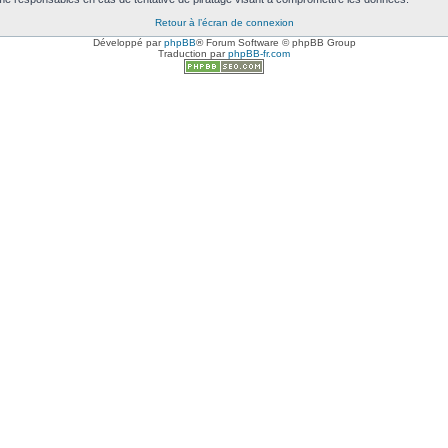
Retour à l’écran de connexion
Développé par
phpBB
® Forum Software © phpBB Group
Traduction par
phpBB-fr.com