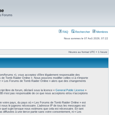
ne
es Forums
FAQ
Rechercher
Membres
Nous sommes le 07 Aoû 2026, 07:22
Heures au format UTC + 1 heure
.com/forums »), vous acceptez d’être légalement responsable des
ms de Tomb Raider Online ». Nous pouvons modifier celles-ci à n’importe
liser « Les Forums de Tomb Raider Online » alors que des changements
ipt libre de forum, déclaré sous la licence «
General Public License
»
phpBB n’est pas responsable de ce que nous acceptons et/ou n’acceptons
s de votre pays, du pays où « Les Forums de Tomb Raider Online » est
 si nous le jugeons nécessaire. L’adresse IP de tous les messages est
 quel sujet lorsque nous estimons que cela est nécessaire. En tant
s diffusées à une tierce partie sans votre consentement, ni « Les