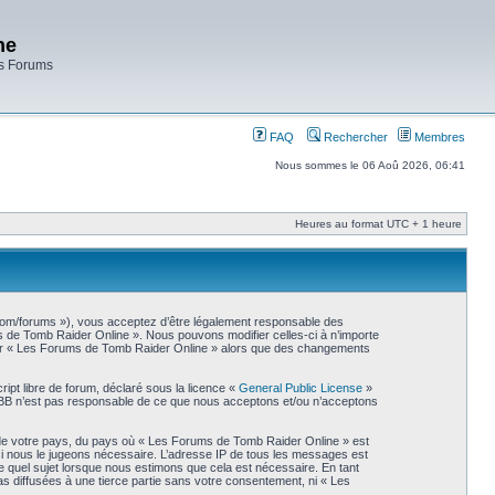
ne
es Forums
FAQ
Rechercher
Membres
Nous sommes le 06 Aoû 2026, 06:41
Heures au format UTC + 1 heure
.com/forums »), vous acceptez d’être légalement responsable des
ms de Tomb Raider Online ». Nous pouvons modifier celles-ci à n’importe
liser « Les Forums de Tomb Raider Online » alors que des changements
ipt libre de forum, déclaré sous la licence «
General Public License
»
phpBB n’est pas responsable de ce que nous acceptons et/ou n’acceptons
s de votre pays, du pays où « Les Forums de Tomb Raider Online » est
 si nous le jugeons nécessaire. L’adresse IP de tous les messages est
 quel sujet lorsque nous estimons que cela est nécessaire. En tant
s diffusées à une tierce partie sans votre consentement, ni « Les