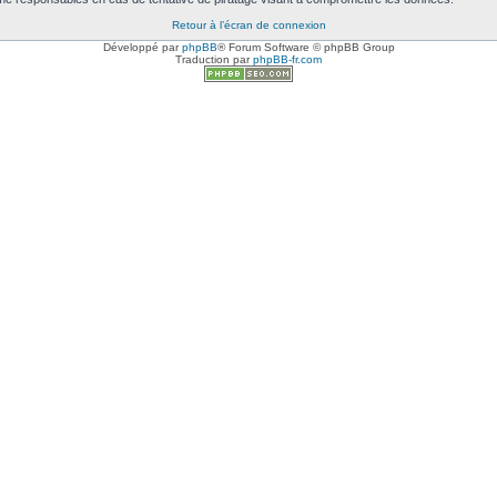
Retour à l’écran de connexion
Développé par
phpBB
® Forum Software © phpBB Group
Traduction par
phpBB-fr.com