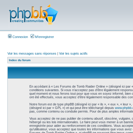
Connexion
M’enregistrer
Voir les messages sans réponses
|
Voir les sujets actifs
Index du forum
En accédant à « Les Forums de Tomb Raider Online » (désigné ici par « 
conditions suivantes. Si vous n’acceptez pas d’être légalement responsa
quel moment et nous ferons tout pour que vous en soyez informé, bien qu
ont été effectués, vous acceptez d’être légalement responsable des cond
Notre forum est de type phpBB (désigné ici par « ils », « eux », « leur 
(désigné ici par « GPL ») et qui peut être téléchargé depuis
www.phpbb
pas, comme contenu ou conduite permis. Pour de plus amples informatio
Vous acceptez de ne pas publier de contenu abusif, obscène, vulgaire, 
hébergé ou les lois internationales. Le faire peut vous mener à un bann
enregistrée pour aider au renforcement de ces conditions. Vous accepte
qu’utilisateur, vous acceptez que toutes les informations que vous avez
Forums de Tomb Raider Online », ni phpBB ne pourront être tenus comm