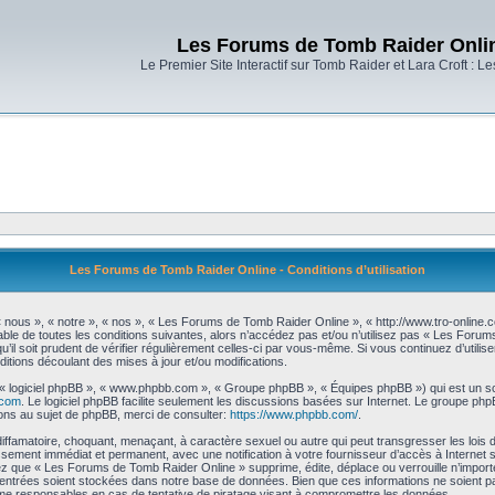
Les Forums de Tomb Raider Onli
Le Premier Site Interactif sur Tomb Raider et Lara Croft : L
Les Forums de Tomb Raider Online - Conditions d’utilisation
nous », « notre », « nos », « Les Forums de Tomb Raider Online », « http://www.tro-online
ble de toutes les conditions suivantes, alors n’accédez pas et/ou n’utilisez pas « Les Foru
’il soit prudent de vérifier régulièrement celles-ci par vous-même. Si vous continuez d’uti
itions découlant des mises à jour et/ou modifications.
», « logiciel phpBB », « www.phpbb.com », « Groupe phpBB », « Équipes phpBB ») qui est un scr
.com
. Le logiciel phpBB facilite seulement les discussions basées sur Internet. Le groupe 
ns au sujet de phpBB, merci de consulter:
https://www.phpbb.com/
.
diffamatoire, choquant, menaçant, à caractère sexuel ou autre qui peut transgresser les loi
issement immédiat et permanent, avec une notification à votre fournisseur d’accès à Internet
z que « Les Forums de Tomb Raider Online » supprime, édite, déplace ou verrouille n’importe
 entrées soient stockées dans notre base de données. Bien que ces informations ne soient pa
e responsables en cas de tentative de piratage visant à compromettre les données.