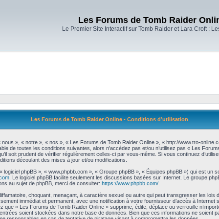
Les Forums de Tomb Raider Onli
Le Premier Site Interactif sur Tomb Raider et Lara Croft : L
Les Forums de Tomb Raider Online - Conditions d’utilisation
nous », « notre », « nos », « Les Forums de Tomb Raider Online », « http://www.tro-online
ble de toutes les conditions suivantes, alors n’accédez pas et/ou n’utilisez pas « Les Foru
’il soit prudent de vérifier régulièrement celles-ci par vous-même. Si vous continuez d’uti
itions découlant des mises à jour et/ou modifications.
», « logiciel phpBB », « www.phpbb.com », « Groupe phpBB », « Équipes phpBB ») qui est un scr
.com
. Le logiciel phpBB facilite seulement les discussions basées sur Internet. Le groupe 
ns au sujet de phpBB, merci de consulter:
https://www.phpbb.com/
.
diffamatoire, choquant, menaçant, à caractère sexuel ou autre qui peut transgresser les loi
issement immédiat et permanent, avec une notification à votre fournisseur d’accès à Internet
z que « Les Forums de Tomb Raider Online » supprime, édite, déplace ou verrouille n’importe
 entrées soient stockées dans notre base de données. Bien que ces informations ne soient pa
e responsables en cas de tentative de piratage visant à compromettre les données.