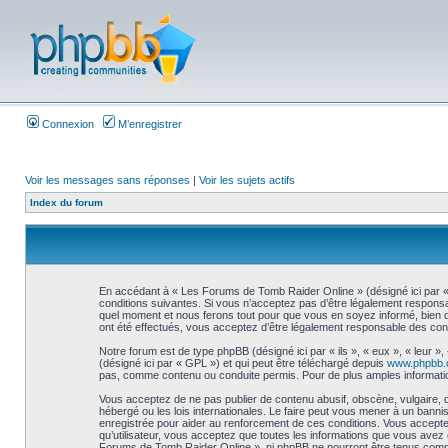
Connexion
M’enregistrer
Voir les messages sans réponses
|
Voir les sujets actifs
Index du forum
En accédant à « Les Forums de Tomb Raider Online » (désigné ici par « 
conditions suivantes. Si vous n’acceptez pas d’être légalement responsa
quel moment et nous ferons tout pour que vous en soyez informé, bien qu
ont été effectués, vous acceptez d’être légalement responsable des cond
Notre forum est de type phpBB (désigné ici par « ils », « eux », « leur 
(désigné ici par « GPL ») et qui peut être téléchargé depuis
www.phpbb
pas, comme contenu ou conduite permis. Pour de plus amples informatio
Vous acceptez de ne pas publier de contenu abusif, obscène, vulgaire, 
hébergé ou les lois internationales. Le faire peut vous mener à un bann
enregistrée pour aider au renforcement de ces conditions. Vous accepte
qu’utilisateur, vous acceptez que toutes les informations que vous avez
Forums de Tomb Raider Online », ni phpBB ne pourront être tenus comm