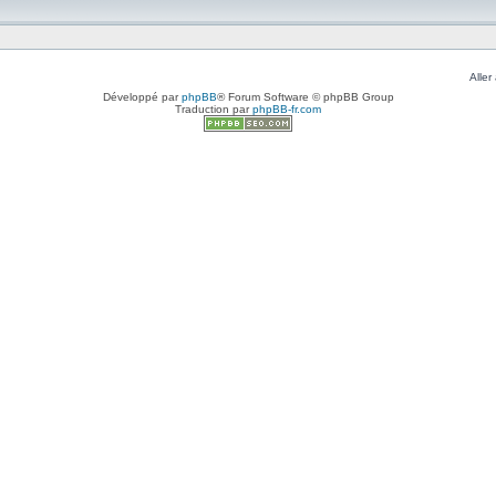
Aller 
Développé par
phpBB
® Forum Software © phpBB Group
Traduction par
phpBB-fr.com