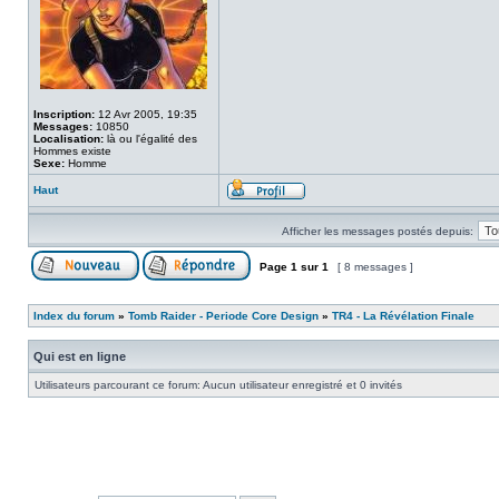
Inscription:
12 Avr 2005, 19:35
Messages:
10850
Localisation:
là ou l'égalité des
Hommes existe
Sexe:
Homme
Haut
Afficher les messages postés depuis:
Page
1
sur
1
[ 8 messages ]
Index du forum
»
Tomb Raider - Periode Core Design
»
TR4 - La Révélation Finale
Qui est en ligne
Utilisateurs parcourant ce forum: Aucun utilisateur enregistré et 0 invités