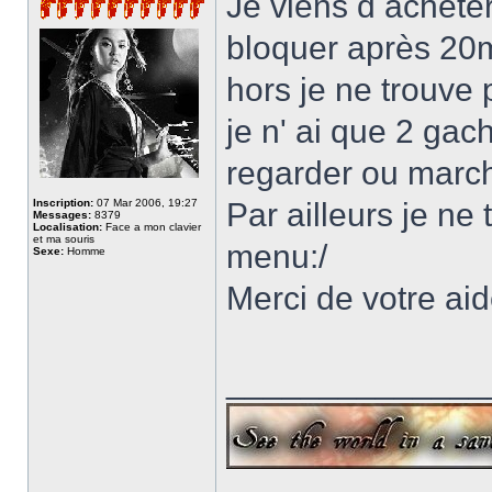
Je viens d acheter
bloquer après 20mi
hors je ne trouve 
je n' ai que 2 gac
regarder ou marc
Inscription:
07 Mar 2006, 19:27
Par ailleurs je ne
Messages:
8379
Localisation:
Face a mon clavier
et ma souris
menu:/
Sexe:
Homme
Merci de votre ai
______________