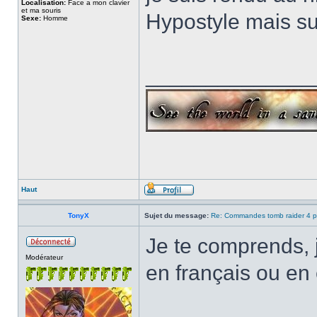
Localisation:
Face a mon clavier
et ma souris
Hypostyle mais su
Sexe:
Homme
______________
Haut
TonyX
Sujet du message:
Re: Commandes tomb raider 4 p
Je te comprends, j
Modérateur
en français ou en