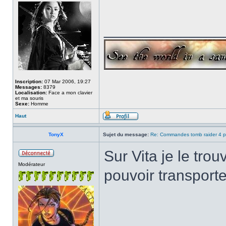
______________
Inscription:
07 Mar 2006, 19:27
Messages:
8379
Localisation:
Face a mon clavier
et ma souris
Sexe:
Homme
Haut
TonyX
Sujet du message:
Re: Commandes tomb raider 4 p
Sur Vita je le trou
Modérateur
pouvoir transporte