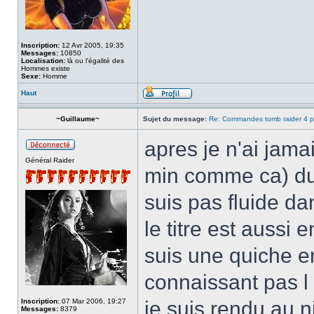
Inscription:
12 Avr 2005, 19:35
Messages:
10850
Localisation:
là ou l'égalité des
Hommes existe
Sexe:
Homme
Haut
~Guillaume~
Sujet du message:
Re: Commandes tomb raider 4 p
apres je n'ai jamai
Général Raider
min comme ca) du 
suis pas fluide 
le titre est aussi
suis une quiche e
connaissant pas l 
Inscription:
07 Mar 2006, 19:27
je suis rendu au 
Messages:
8379