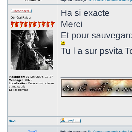
~Guillaume~
Sujet du message:
Re: Commandes tomb raider 4 p
Ha si exacte
Général Raider
Merci
Et pour sauvegarde
Tu l a sur psvita 
______________
Inscription:
07 Mar 2006, 19:27
Messages:
8379
Localisation:
Face a mon clavier
et ma souris
Sexe:
Homme
Haut
TonyX
Sujet du message:
Re: Commandes tomb raider 4 p