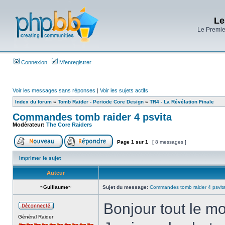
Le
Le Premier
Connexion
M’enregistrer
Voir les messages sans réponses
|
Voir les sujets actifs
Index du forum
»
Tomb Raider - Periode Core Design
»
TR4 - La Révélation Finale
Commandes tomb raider 4 psvita
Modérateur:
The Core Raiders
Page
1
sur
1
[ 8 messages ]
Imprimer le sujet
Auteur
~Guillaume~
Sujet du message:
Commandes tomb raider 4 psvit
Bonjour tout le m
Général Raider