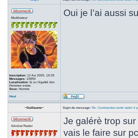
Oui je l’ai aussi su
Modérateur
Inscription:
12 Avr 2005, 19:35
Messages:
10850
Localisation:
là ou l'égalité des
Hommes existe
Sexe:
Homme
Haut
~Guillaume~
Sujet du message:
Re: Commandes tomb raider 4 p
Je galérè trop sur
Général Raider
vais le faire sur p