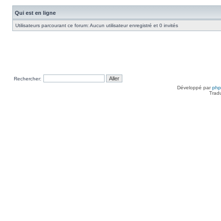
Qui est en ligne
Utilisateurs parcourant ce forum: Aucun utilisateur enregistré et 0 invités
Rechercher:
Développé par
ph
Trad