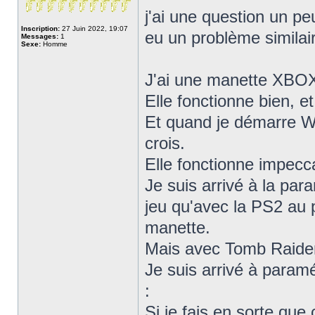
j'ai une question un pe
Inscription:
27 Juin 2022, 19:07
eu un problème similaire
Messages:
1
Sexe:
Homme
J'ai une manette XBO
Elle fonctionne bien, et
Et quand je démarre W7
crois.
Elle fonctionne impec
Je suis arrivé à la para
jeu qu'avec la PS2 au
manette.
Mais avec Tomb Raider 
Je suis arrivé à param
:
Si je fais en sorte qu