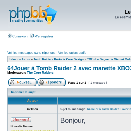
Le
Le Premier
Connexion
M’enregistrer
Voir les messages sans réponses
|
Voir les sujets actifs
Index du forum
»
Tomb Raider - Periode Core Design
»
TR2 - La Dague de Xian et Go
64Jouer à Tomb Raider 2 avec manette XB
Modérateur:
The Core Raiders
Page
1
sur
1
[ 1 message ]
Imprimer le sujet
Auteur
Gelmou
Sujet du message:
64Jouer à Tomb Raider 2 avec
Bonjour,
Nouvelle Recrue