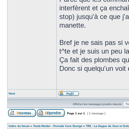
interfèrent et ça encha
stop) jusqu'à ce que j'
manette.
Bref je ne sais pas si 
t^te et je suis un peu l
Ça fait des plombes que
Donc si quelqu'un voit 
Haut
Afficher les messages postés depuis:
Page
1
sur
1
[ 1 message ]
Index du forum
»
Tomb Raider - Periode Core Design
»
TR2 - La Dague de Xian et Go