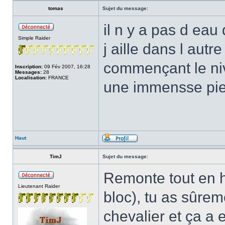
tomas
Sujet du message:
il n y a pas d eau 
Simple Raider
j aille dans l autre
commençant le niv
Inscription:
09 Fév 2007, 16:28
Messages:
28
Localisation:
FRANCE
une immensse pie
Haut
TimJ
Sujet du message:
Remonte tout en ha
Lieutenant Raider
bloc), tu as sûrem
chevalier et ça a 