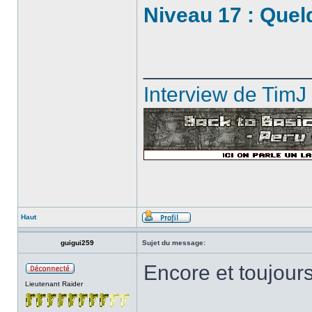
Niveau 17 : Quel
______________
Interview de TimJ
Haut
guigui259
Sujet du message:
Encore et toujour
Lieutenant Raider