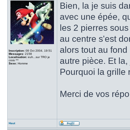
Bien, la je suis d
avec une épée, qui
les 2 pierres sous
au centre s'est do
alors tout au fond
Inscription:
08 Oct 2004, 19:51
Messages:
2158
Localisation:
euh...sur TRO je
autre pièce. Et la,
crois ^^
Sexe:
Homme
Pourquoi la grille 
Merci de vos rép
Haut