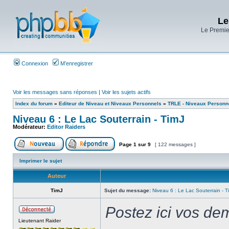
Le
Le Premier
Connexion
M’enregistrer
Voir les messages sans réponses
|
Voir les sujets actifs
Index du forum
»
Editeur de Niveau et Niveaux Personnels
»
TRLE - Niveaux Personn
Niveau 6 : Le Lac Souterrain - TimJ
Modérateur:
Editor Raiders
Page
1
sur
9
[ 122 messages ]
Imprimer le sujet
Auteur
TimJ
Sujet du message:
Niveau 6 : Le Lac Souterrain - T
Postez ici vos de
Lieutenant Raider