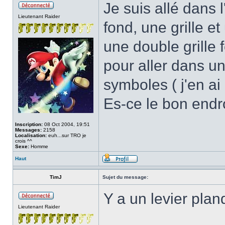
Je suis allé dans l
Lieutenant Raider
fond, une grille et
une double grille 
pour aller dans un
symboles ( j'en ai 
Es-ce le bon endr
Inscription:
08 Oct 2004, 19:51
Messages:
2158
Localisation:
euh...sur TRO je
crois ^^
Sexe:
Homme
Haut
TimJ
Sujet du message:
Y a un levier pla
Lieutenant Raider