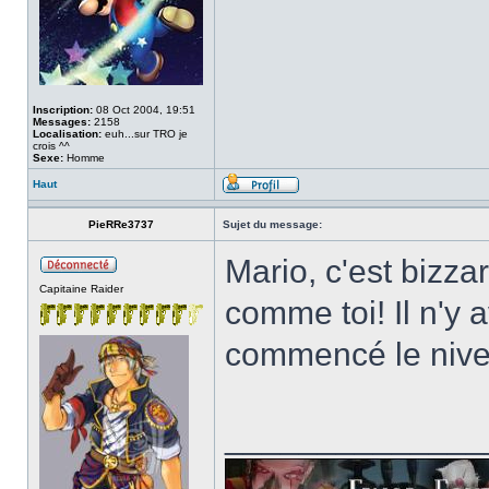
Inscription:
08 Oct 2004, 19:51
Messages:
2158
Localisation:
euh...sur TRO je
crois ^^
Sexe:
Homme
Haut
PieRRe3737
Sujet du message:
Mario, c'est bizz
Capitaine Raider
comme toi! Il n'y 
commencé le nivea
______________