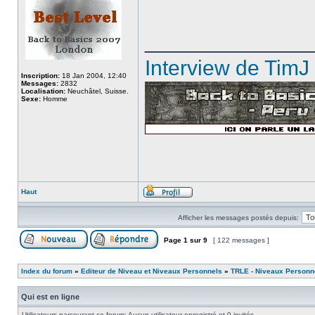
______________
Interview de TimJ
Inscription:
18 Jan 2004, 12:40
Messages:
2832
Localisation:
Neuchâtel, Suisse.
Sexe:
Homme
Haut
Afficher les messages postés depuis:
Page
1
sur
9
[ 122 messages ]
Index du forum
»
Editeur de Niveau et Niveaux Personnels
»
TRLE - Niveaux Personn
Qui est en ligne
Utilisateurs parcourant ce forum: Aucun utilisateur enregistré et 0 invités