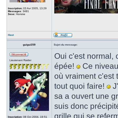
Inscription:
03 Avr 2005, 13:29
Messages:
3481
Sexe:
Homme
Haut
guigui259
Sujet du message:
Oui c'est normal, 
Lieutenant Raider
épée!
Ce niveau 
où vraiment c'est 
tout quoi faire!
J'
sa a ouvert une gr
suis donc précipi
grille qui se refe
Inscription:
08 Oct 2004, 19:51