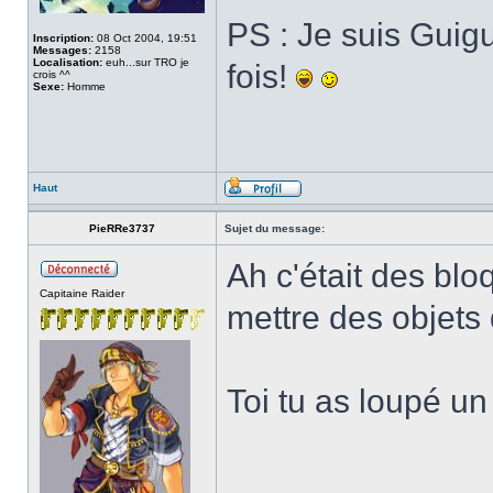
PS : Je suis Guigu
Inscription:
08 Oct 2004, 19:51
Messages:
2158
Localisation:
euh...sur TRO je
fois!
crois ^^
Sexe:
Homme
Haut
PieRRe3737
Sujet du message:
Ah c'était des bloq
Capitaine Raider
mettre des objets 
Toi tu as loupé un
______________