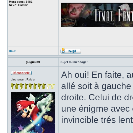
Messages:
3481
Sexe:
Homme
Haut
guigui259
Sujet du message:
Ah oui! En faite, 
Lieutenant Raider
allé soit à gauche 
droite. Celui de 
une énigme avec d
invincible trés len