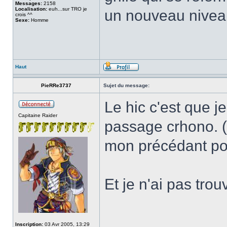
Messages:
2158
Localisation:
euh...sur TRO je
un nouveau niveau
crois ^^
Sexe:
Homme
Haut
PieRRe3737
Sujet du message:
Le hic c'est que j
Capitaine Raider
passage crhono. (e
mon précédant po
Et je n'ai pas trou
______________
Inscription:
03 Avr 2005, 13:29