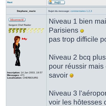
Haut
Stephane_marie
Sujet du message:
commentaires 1,2,3
Niveau 1 bien mai
Sergent Chef Raider
Parisiens
pas trop difficile
Niveau 2 bcq plus 
pour réussir mais 
Inscription:
14 Jan 2003, 19:57
savoir
Messages:
471
Localisation:
CHERBOURG
Niveau 3 l'aéropor
voir les hôtesses 