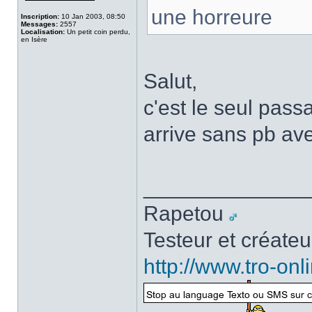
une horreure
Inscription:
10 Jan 2003, 08:50
Messages:
2557
Localisation:
Un petit coin perdu,
en Isère
Salut,
c'est le seul pass
arrive sans pb av
______________
Rapetou
Testeur et créate
http://www.tro-on