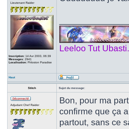
Lieutenant Raider
______________
Leeloo Tut Ubasti
Inscription:
14 Avr 2003, 06:39
Messages:
2941
Localisation:
Fhloston Paradise
Haut
Stitch
Sujet du message:
Bon, pour ma part j
Adjudant Chef Raider
confirme que ça a
partout, sans ce s