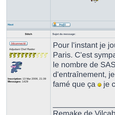
Haut
Stitch
Sujet du message:
Pour l'instant je j
Adjudant Chef Raider
Paris. C'est symp
le nombre de SAS 
d'entraînement, j
Inscription:
13 Mar 2006, 21:39
famé que ça
je c
Messages:
1429
______________
Remake de Vilcab