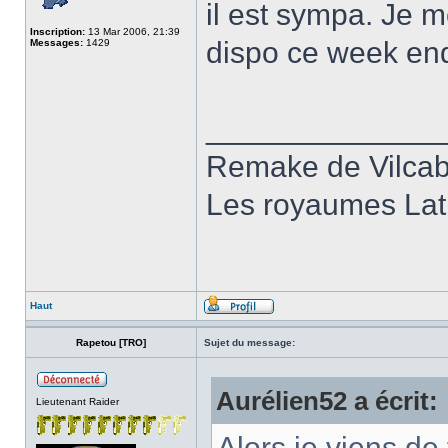
il est sympa. Je me
Inscription:
13 Mar 2006, 21:39
dispo ce week en
Messages:
1429
______________
Remake de Vilcab
Les royaumes Lati
Haut
Rapetou [TRO]
Sujet du message:
Aurélien52 a écrit:
Lieutenant Raider
Alors je viens de 