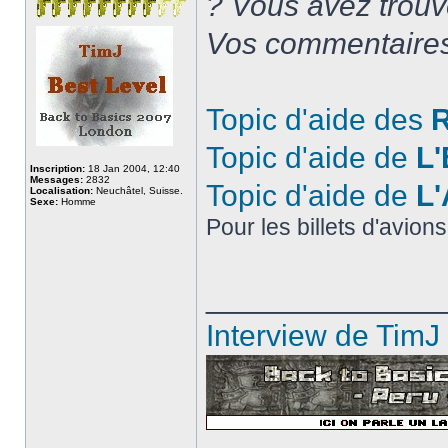
? Vous avez trouv
Vos commentaires 
Topic d'aide des
R
Topic d'aide de
L'
Inscription:
18 Jan 2004, 12:40
Messages:
2832
Topic d'aide de
L'
Localisation:
Neuchâtel, Suisse.
Sexe:
Homme
Pour les billets d'avion
______________
Interview de TimJ