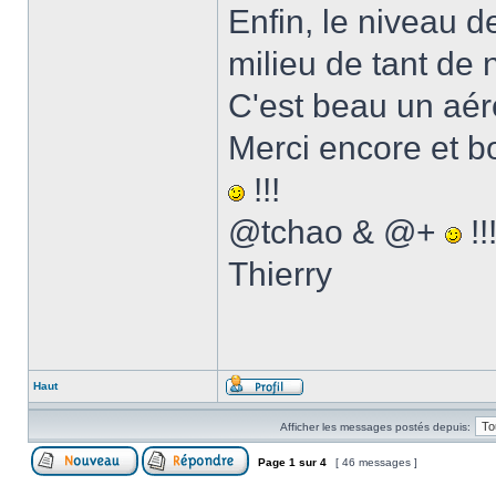
Enfin, le niveau d
milieu de tant de n
C'est beau un aér
Merci encore et bo
!!!
@tchao & @+
!!
Thierry
Haut
Afficher les messages postés depuis:
Page
1
sur
4
[ 46 messages ]