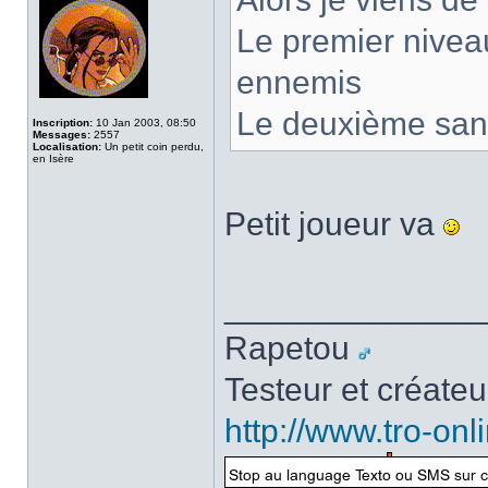
Le premier niveau
ennemis
Le deuxième sans
Inscription:
10 Jan 2003, 08:50
Messages:
2557
Localisation:
Un petit coin perdu,
en Isère
Petit joueur va
______________
Rapetou
Testeur et créate
http://www.tro-on