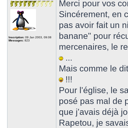
Merci pour vos c
Sincérement, en c
pas avoir fait un n
banane" pour récup
Inscription:
09 Jan 2003, 09:08
Messages:
823
mercenaires, le r
...
Mais comme le dit s
!!!
Pour l'église, le 
posé pas mal de p
que j'avais déjà 
Rapetou, je savai