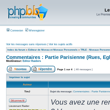
Le
Le Premier
Connexion
M’enregistrer
Voir les messages sans réponses
|
Voir les sujets actifs
Index du forum
»
Editeur de Niveau et Niveaux Personnels
»
TRLE - Niveaux Personn
Commentaires : Partie Parisienne (Rues, Egl
Modérateur:
Editor Raiders
Page
1
sur
4
[ 46 messages ]
Imprimer le sujet
Auteur
TimJ
Sujet du message:
Commentaires : Partie Parisienne
Vous avez une re
Lieutenant Raider