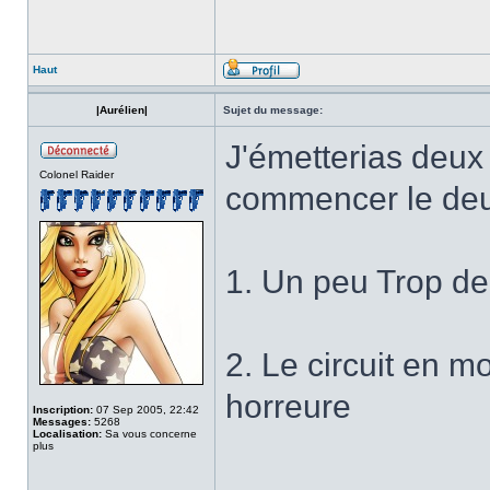
Haut
|Aurélien|
Sujet du message:
J'émetterias deux 
Colonel Raider
commencer le de
1. Un peu Trop de
2. Le circuit en 
horreure
Inscription:
07 Sep 2005, 22:42
Messages:
5268
Localisation:
Sa vous concerne
plus
______________