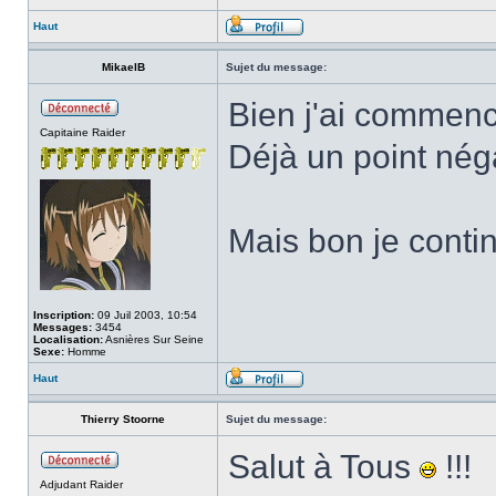
Haut
MikaelB
Sujet du message:
Bien j'ai commenc
Capitaine Raider
Déjà un point nég
Mais bon je contin
Inscription:
09 Juil 2003, 10:54
Messages:
3454
Localisation:
Asnières Sur Seine
Sexe:
Homme
Haut
Thierry Stoorne
Sujet du message:
Salut à Tous
!!!
Adjudant Raider