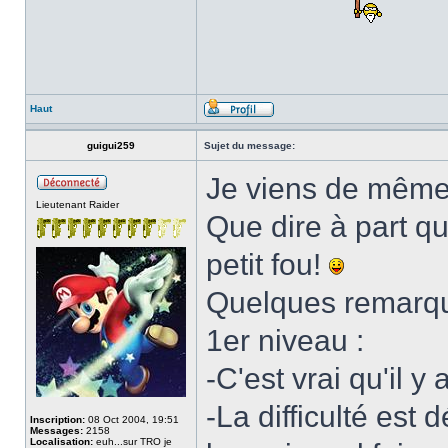
Haut
guigui259
Sujet du message:
Je viens de même d
Lieutenant Raider
Que dire à part q
petit fou!
Quelques remarqu
1er niveau :
-C'est vrai qu'il 
-La difficulté est 
Inscription:
08 Oct 2004, 19:51
Messages:
2158
Localisation:
euh...sur TRO je