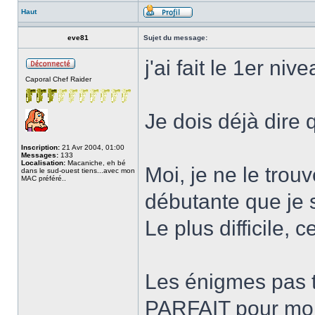
Haut
eve81
Sujet du message:
j'ai fait le 1er ni
Caporal Chef Raider
Je dois déjà dire
Inscription:
21 Avr 2004, 01:00
Messages:
133
Localisation:
Macaniche, eh bé
Moi, je ne le trou
dans le sud-ouest tiens...avec mon
MAC préféré..
débutante que je s
Le plus difficile, 
Les énigmes pas tr
PARFAIT pour moi