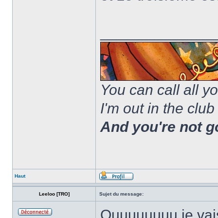
______________
You can call all y
I'm out in the club
And you're not g
Haut
Leeloo [TRO]
Sujet du message:
Ouuuuuuuu je vais