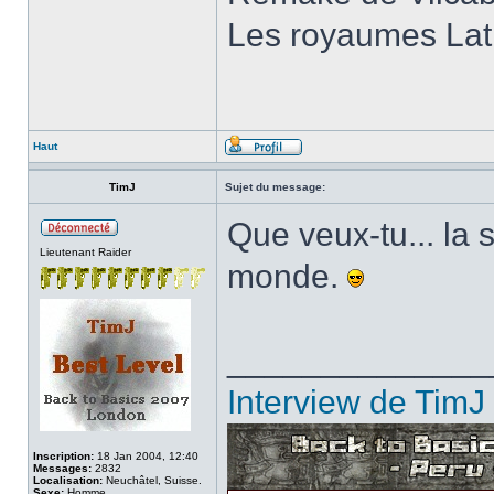
Les royaumes Lati
Haut
TimJ
Sujet du message:
Que veux-tu... la 
Lieutenant Raider
monde.
______________
Interview de TimJ
Inscription:
18 Jan 2004, 12:40
Messages:
2832
Localisation:
Neuchâtel, Suisse.
Sexe:
Homme