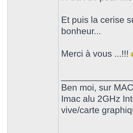
Et puis la cerise s
bonheur...
Merci à vous ...!!!
______________
Ben moi, sur MAC...
Imac alu 2GHz In
vive/carte graph