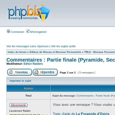
Connexion
M’enregistrer
Voir les messages sans réponses
|
Voir les sujets actifs
Index du forum
»
Editeur de Niveau et Niveaux Personnels
»
TRLE - Niveaux Personn
Commentaires : Partie finale (Pyramide, Sec
Modérateur:
Editor Raiders
Page
1
sur
1
[ 5 messages ]
Imprimer le sujet
Auteur
TimJ
Sujet du message:
Commentaires : Partie finale (Py
Vous avez une remarque ? Vous voulez un
Lieutenant Raider
Topic d'aide de
La Pyramide d'Osiris