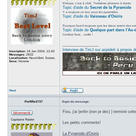
Khéops, c'est à côté. Troisième pharaon à droite.
Topic d'aide du
Secret de la Pyramide
Y a toujours un truc sous les pyramides
Topic d'aide du
Vaisseau d'Osiris
Pourquoi faut-il toujours que les dieux soient des ex
Topic d'aide de
Quelque part dans l'Au-
Combat final... ouille !
_________________
Interview de TimJ sur aspidetr à propos 
Inscription:
18 Jan 2004, 12:40
Messages:
2832
Localisation:
Neuchâtel, Suisse.
Sexe:
Homme
Haut
PieRRe3737
Sujet du message:
Fiou, j'ai (enfin (non je dec) ) terminé cet
Capitaine Raider
Les petits comments!
La Pyramide d'Osiris
: