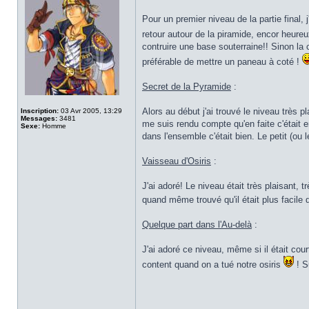
Pour un premier niveau de la partie final, 
retour autour de la piramide, encor heureu
contruire une base souterraine!! Sinon la c
préférable de mettre un paneau à coté !
Secret de la Pyramide
:
Alors au début j'ai trouvé le niveau très p
Inscription:
03 Avr 2005, 13:29
Messages:
3481
me suis rendu compte qu'en faite c'était e
Sexe:
Homme
dans l'ensemble c'était bien. Le petit (ou 
Vaisseau d'Osiris
:
J'ai adoré! Le niveau était très plaisant, t
quand même trouvé qu'il était plus facile
Quelque part dans l'Au-delà
:
J'ai adoré ce niveau, même si il était cou
content quand on a tué notre osiris
! S