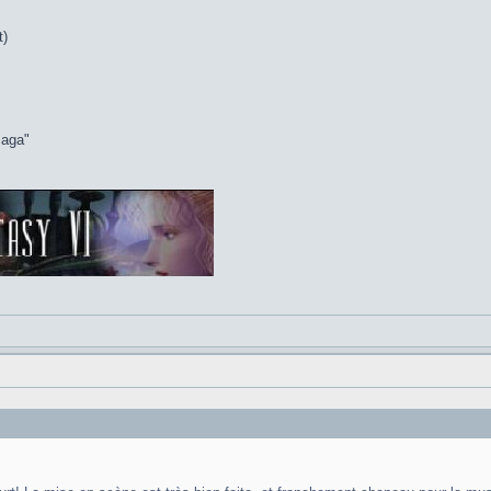
t)
saga"