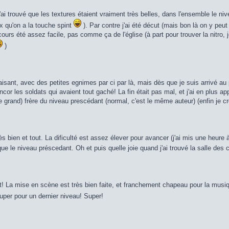
j'ai trouvé que les textures étaient vraiment très belles, dans l'ensemble le niv
x qu'on a la touche spint
). Par contre j'ai été décut (mais bon là on y peut 
ours été assez facile, pas comme ça de l'église (à part pour trouver la nitro, je 
)
laisant, avec des petites egnimes par ci par là, mais dès que je suis arrivé au 
ncor les soldats qui avaient tout gaché! La fin était pas mal, et j'ai en plu
le grand) frère du niveau prescédant (normal, c'est le même auteur) (enfin je c
rès bien et tout. La dificulté est assez élever pour avancer (j'ai mis une heure à 
 que le niveau préscedant. Oh et puis quelle joie quand j'ai trouvé la salle d
rt! La mise en scène est très bien faite, et franchement chapeau pour la musi
uper pour un dernier niveau! Super!