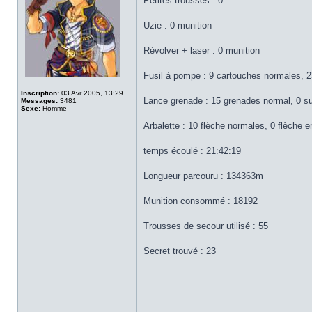
Petites trousses : 0
Uzie : 0 munition
Révolver + laser : 0 munition
Fusil à pompe : 9 cartouches normales, 23
Inscription:
03 Avr 2005, 13:29
Lance grenade : 15 grenades normal, 0 su
Messages:
3481
Sexe:
Homme
Arbalette : 10 flèche normales, 0 flèche 
temps écoulé : 21:42:19
Longueur parcouru : 134363m
Munition consommé : 18192
Trousses de secour utilisé : 55
Secret trouvé : 23