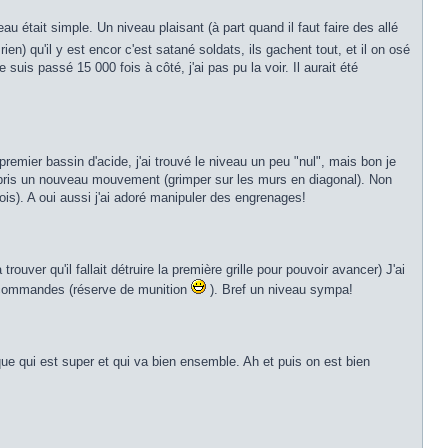
eau était simple. Un niveau plaisant (à part quand il faut faire des allé
rien) qu'il y est encor c'est satané soldats, ils gachent tout, et il on osé
suis passé 15 000 fois à côté, j'ai pas pu la voir. Il aurait été
premier bassin d'acide, j'ai trouvé le niveau un peu "nul", mais bon je
s appris un nouveau mouvement (grimper sur les murs en diagonal). Non
rois). A oui aussi j'ai adoré manipuler des engrenages!
trouver qu'il fallait détruire la première grille pour pouvoir avancer) J'ai
es commandes (réserve de munition
). Bref un niveau sympa!
que qui est super et qui va bien ensemble. Ah et puis on est bien