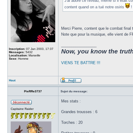
J'ai adoré ce niveau, même si il était c
content quand on a tué notre osiris
!
Merci Pierre, content que le combat final 
Note que pour la musique, elle vient de F
_________________
Inscription:
07 Jan 2003, 17:37
Now, you know the truth!
Messages:
5432
Localisation:
Marseille
Sexe:
Homme
VIENS TE BATTRE !!!
Haut
PieRRe3737
Sujet du message:
Mes stats :
Capitaine Raider
Grandes trousses : 6
Torches : 20