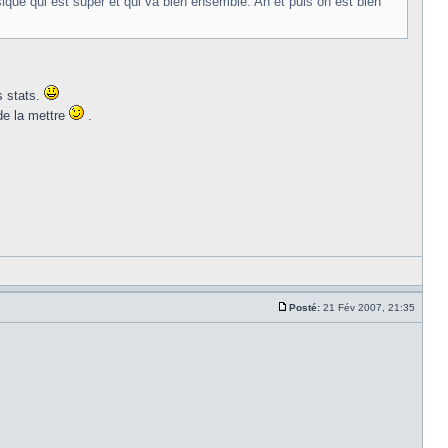
sique qui est super et qui va bien ensemble. Ah et puis on est bien
s stats.
de la mettre
.
Posté:
21 Fév 2007, 21:35