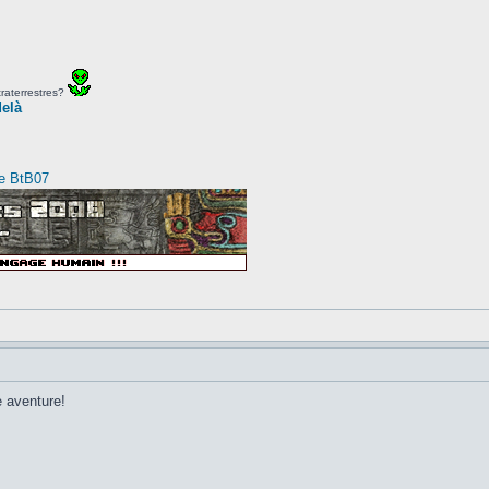
traterrestres?
delà
de BtB07
te aventure!