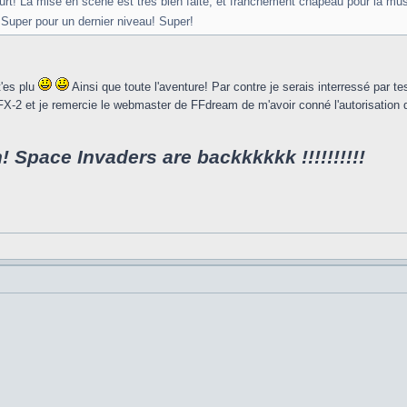
ourt! La mise en scène est très bien faite, et franchement chapeau pour la mu
 Super pour un dernier niveau! Super!
t'es plu
Ainsi que toute l'aventure! Par contre je serais interressé par te
FX-2 et je remercie le webmaster de FFdream de m'avoir conné l'autorisation 
 Space Invaders are backkkkkk !!!!!!!!!!