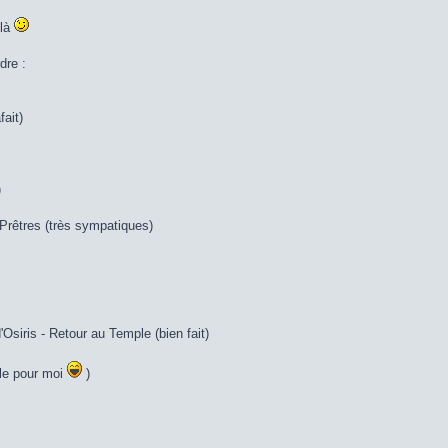
ilà
dre :
ait)
)
 Prêtres (très sympatiques)
Osiris - Retour au Temple (bien fait)
ile pour moi
)