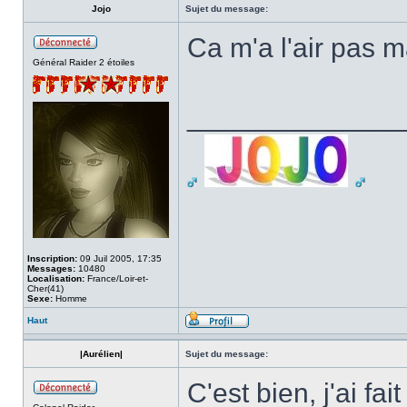
Jojo
Sujet du message:
Ca m'a l'air pas m
Général Raider 2 étoiles
______________
Inscription:
09 Juil 2005, 17:35
Messages:
10480
Localisation:
France/Loir-et-
Cher(41)
Sexe:
Homme
Haut
|Aurélien|
Sujet du message:
C'est bien, j'ai fa