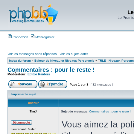
Le
Le Premier
Connexion
M’enregistrer
Voir les messages sans réponses
|
Voir les sujets actifs
Index du forum
»
Editeur de Niveau et Niveaux Personnels
»
TRLE - Niveaux Personn
Commentaires : pour le reste !
Modérateur:
Editor Raiders
Page
1
sur
3
[ 32 messages ]
Imprimer le sujet
Auteur
TimJ
Sujet du message:
Commentaires : pour le reste !
Vous aimez la pol
Lieutenant Raider