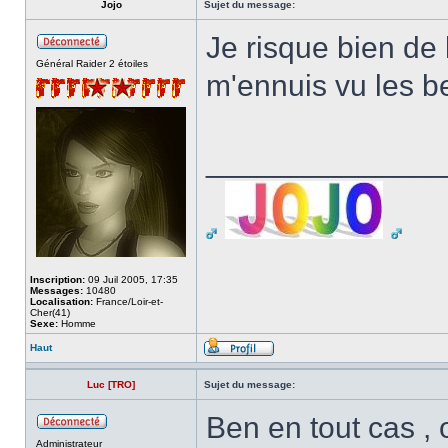
Jojo
Sujet du message:
Je risque bien de l
Général Raider 2 étoiles
m'ennuis vu les b
______________
Inscription:
09 Juil 2005, 17:35
Messages:
10480
Localisation:
France/Loir-et-
Cher(41)
Sexe:
Homme
Haut
Luc [TRO]
Sujet du message:
Ben en tout cas , 
Administrateur