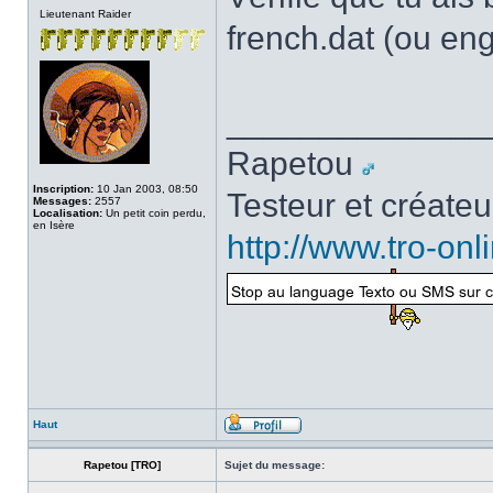
Lieutenant Raider
french.dat (ou engl
______________
Rapetou
Inscription:
10 Jan 2003, 08:50
Testeur et créate
Messages:
2557
Localisation:
Un petit coin perdu,
en Isère
http://www.tro-on
Haut
Rapetou [TRO]
Sujet du message: