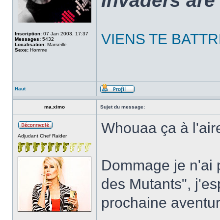
Invaders are 
Inscription:
07 Jan 2003, 17:37
VIENS TE BATTRE
Messages:
5432
Localisation:
Marseille
Sexe:
Homme
Haut
ma.ximo
Sujet du message:
Whouaa ça à l'air
Adjudant Chef Raider
Dommage je n'ai p
des Mutants", j'es
prochaine avent