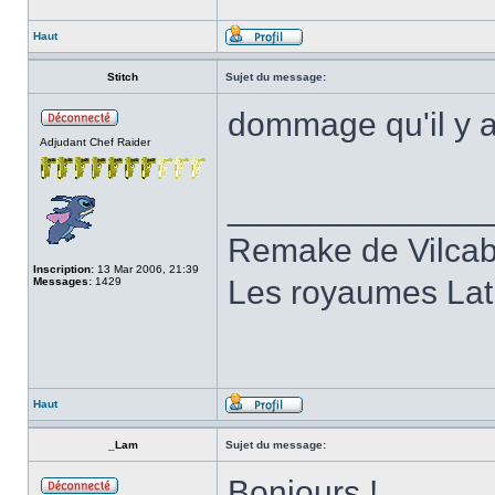
Haut
Stitch
Sujet du message:
dommage qu'il y ai
Adjudant Chef Raider
______________
Remake de Vilcab
Inscription:
13 Mar 2006, 21:39
Les royaumes Lati
Messages:
1429
Haut
_Lam
Sujet du message:
Bonjours !