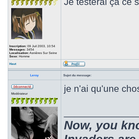
Je testerai ça ce 
Inscription:
09 Juil 2003, 10:54
Messages:
3454
Localisation:
Asnières Sur Seine
Sexe:
Homme
Haut
Leroy
Sujet du message:
je n'ai qu'une cho
Modérateur
______________
Now, you kno