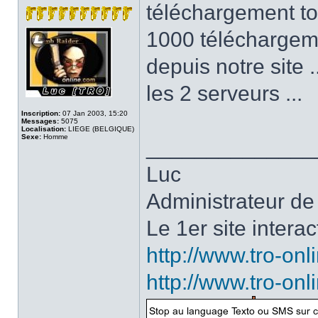
téléchargement to
1000 téléchargeme
depuis notre site 
les 2 serveurs ...
Inscription:
07 Jan 2003, 15:20
Messages:
5075
Localisation:
LIEGE (BELGIQUE)
Sexe:
Homme
______________
Luc
Administrateur de
Le 1er site intera
http://www.tro-on
http://www.tro-on