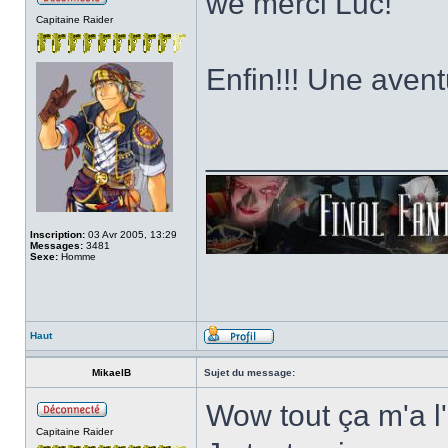
wé merci Luc!
Capitaine Raider
Enfin!!! Une aven
______________
Inscription:
03 Avr 2005, 13:29
Messages:
3481
Sexe:
Homme
Haut
MikaelB
Sujet du message:
Wow tout ça m'a l'a
Capitaine Raider