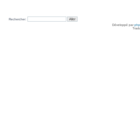
Rechercher:
Développé par
ph
Trad