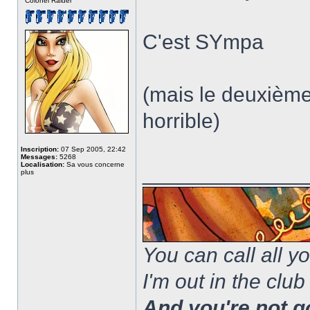
Colonel Raider
C'est SYmpa
(mais le deuxième
horrible)
Inscription:
07 Sep 2005, 22:42
Messages:
5268
Localisation:
Sa vous concerne
______________
plus
You can call all y
I'm out in the club
And you're not g