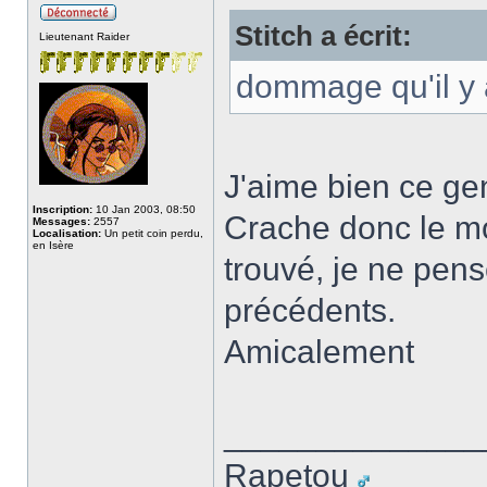
Stitch a écrit:
Lieutenant Raider
dommage qu'il y a
J'aime bien ce ge
Inscription:
10 Jan 2003, 08:50
Crache donc le mo
Messages:
2557
Localisation:
Un petit coin perdu,
en Isère
trouvé, je ne pens
précédents.
Amicalement
______________
Rapetou