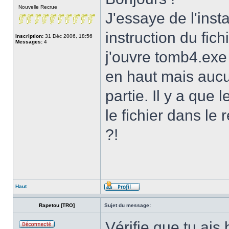
Nouvelle Recrue
J'essaye de l'instal
instruction du fich
Inscription:
31 Déc 2006, 18:56
Messages:
4
j'ouvre tomb4.exe 
en haut mais aucu
partie. Il y a que 
le fichier dans le
?!
Haut
Rapetou [TRO]
Sujet du message:
Vérifie que tu ais 