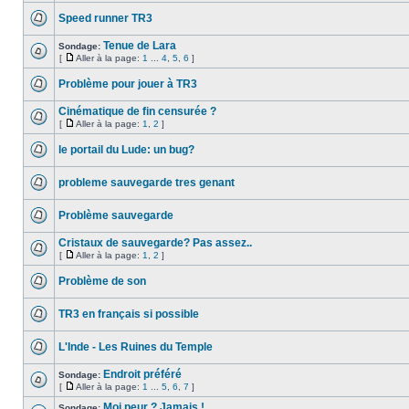
Speed runner TR3
Tenue de Lara
Sondage:
[
Aller à la page:
1
...
4
,
5
,
6
]
Problème pour jouer à TR3
Cinématique de fin censurée ?
[
Aller à la page:
1
,
2
]
le portail du Lude: un bug?
probleme sauvegarde tres genant
Problème sauvegarde
Cristaux de sauvegarde? Pas assez..
[
Aller à la page:
1
,
2
]
Problème de son
TR3 en français si possible
L'Inde - Les Ruines du Temple
Endroit préféré
Sondage:
[
Aller à la page:
1
...
5
,
6
,
7
]
Moi peur ? Jamais !
Sondage: