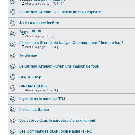
[
Aller à la page:
1
...
7
,
8
,
9
]
Le Dernier Artefact - La falaise de Shakespeare
Jouer avec une fenêtre
Bugs !!!!!!!!!!
[
Aller à la page:
1
,
2
]
L'Inde - Les Grottes de Kaliya : Comment tuer l' homme fou ?
[
Aller à la page:
1
,
2
,
3
]
Tyrolienne
Le Dernier Artefact - C'est une maison de fous
Bug Tr3 Help
CINEMATIQUES
[
Aller à la page:
1
,
2
,
3
]
Ligne dans le menu de TR3
L'Inde - Le Gange
Vos scores dans le parcours d'entrainement.
Les Commandes dans Tomb Raider III - PC