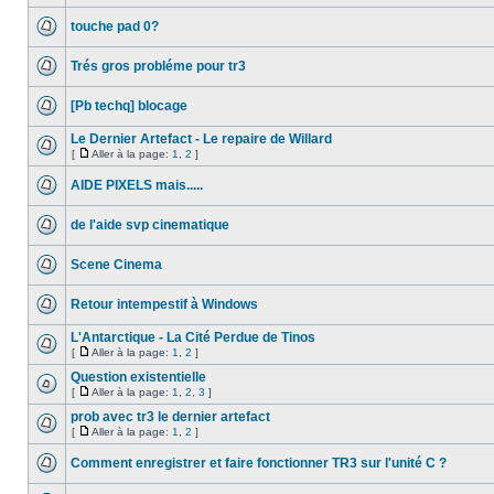
touche pad 0?
Trés gros probléme pour tr3
[Pb techq] blocage
Le Dernier Artefact - Le repaire de Willard
[
Aller à la page:
1
,
2
]
AIDE PIXELS mais.....
de l'aide svp cinematique
Scene Cinema
Retour intempestif à Windows
L'Antarctique - La Cité Perdue de Tinos
[
Aller à la page:
1
,
2
]
Question existentielle
[
Aller à la page:
1
,
2
,
3
]
prob avec tr3 le dernier artefact
[
Aller à la page:
1
,
2
]
Comment enregistrer et faire fonctionner TR3 sur l'unité C ?