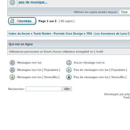
pas de musique...
Afficher les sujets postés depuis:
Page
1
sur
2
[ 86 sujets ]
Index du forum
»
Tomb Raider - Periode Core Design
»
TR3 - Les Aventures de Lara Cr
Qui est en ligne
Utilisateurs parcourant ce forum: Aucun utilisateur enregistré et 1 invité
Messages non lus
Aucun message non lu
Messages non lus [ Populaires ]
Pas de messages non lus [ Populaires ]
Messages non lus [ Verrouillés ]
Pas de messages non lus [ Verrouillés ]
Rechercher:
Développé par
ph
Trad