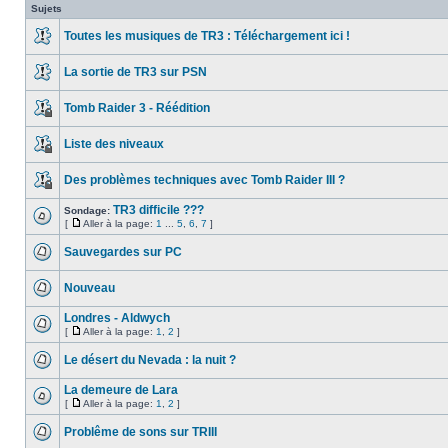
Sujets
Toutes les musiques de TR3 : Téléchargement ici !
La sortie de TR3 sur PSN
Tomb Raider 3 - Réédition
Liste des niveaux
Des problèmes techniques avec Tomb Raider III ?
TR3 difficile ???
Sondage:
[
Aller à la page:
1
...
5
,
6
,
7
]
Sauvegardes sur PC
Nouveau
Londres - Aldwych
[
Aller à la page:
1
,
2
]
Le désert du Nevada : la nuit ?
La demeure de Lara
[
Aller à la page:
1
,
2
]
Problême de sons sur TRIII