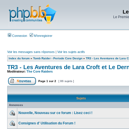
Le
Le Premier
Connexion
M’enregistrer
Voir les messages sans réponses
|
Voir les sujets actifs
Index du forum
»
Tomb Raider - Periode Core Design
»
TR3 - Les Aventures de Lara Cr
TR3 - Les Aventures de Lara Croft et Le Dern
Modérateur:
The Core Raiders
Page
1
sur
2
[ 86 sujets ]
Sujets
Annonces
Nouvelle, Nouveau sur ce forum : Lisez ceci !
Consignes d' Utilisation du Forum !