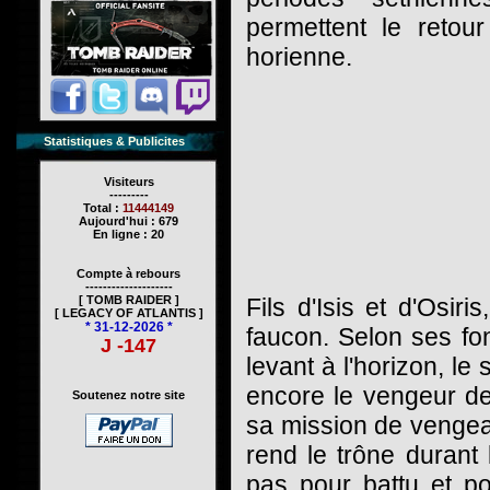
permettent le retou
horienne.
Statistiques & Publicites
Visiteurs
---------
Total :
11444149
Aujourd'hui : 679
En ligne : 20
Compte à rebours
--------------------
[ TOMB RAIDER ]
Fils d'Isis et d'Osir
[ LEGACY OF ATLANTIS ]
* 31-12-2026 *
faucon. Selon ses fonc
J -147
levant à l'horizon, le
encore le vengeur de
Soutenez notre site
sa mission de vengean
rend le trône durant 
pas pour battu et po