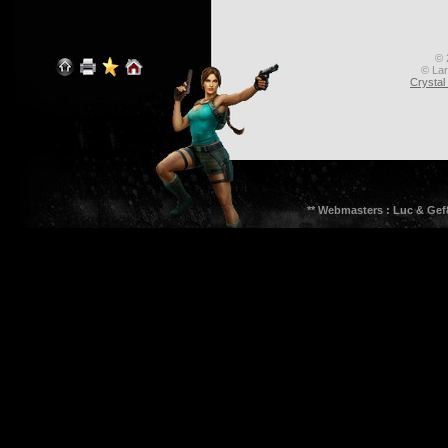
© 
© Lar
Crysta
** Webmasters : Luc & Gef8