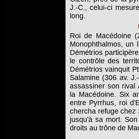
J.-C., celui-ci mesu
long.
Roi de Macédoine (294
Monophthalmos, un li
Démétrios participère
le contrôle des terri
Démétrios vainquit Pto
Salamine (306 av. J.-C
assassiner son rival
la Macédoine. Six an
entre Pyrrhus, roi d
chercha refuge chez Sé
jusqu'à sa mort. Son 
droits au trône de Ma