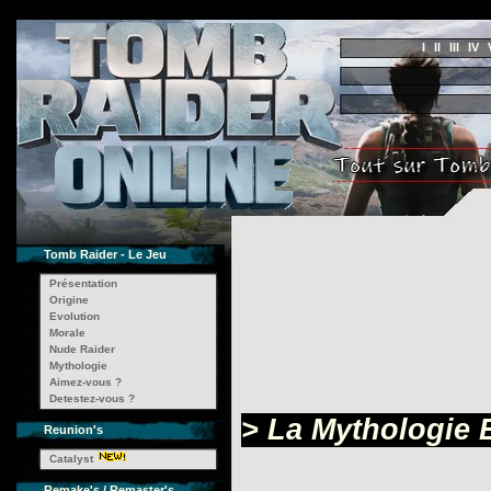
I
II
III
IV
Tomb Raider - Le Jeu
Présentation
Origine
Evolution
Morale
Nude Raider
Mythologie
Aimez-vous ?
Detestez-vous ?
> La Mythologie 
Reunion's
Catalyst
Remake's / Remaster's