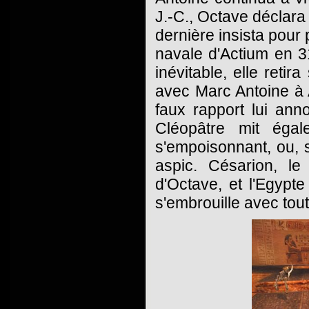
J.-C., Octave déclara
dernière insista pour 
navale d'Actium en 31
inévitable, elle retir
avec Marc Antoine à 
faux rapport lui ann
Cléopâtre mit éga
s'empoisonnant, ou, s
aspic. Césarion, le
d'Octave, et l'Egyp
s'embrouille avec tout