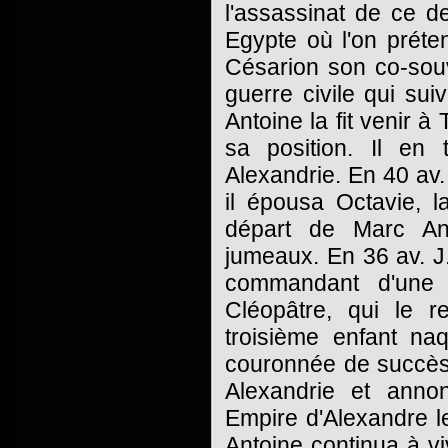
l'assassinat de ce d
Egypte où l'on préte
Césarion son co-souv
guerre civile qui sui
Antoine la fit venir à 
sa position. Il en
Alexandrie. En 40 av.
il épousa Octavie, l
départ de Marc An
jumeaux. En 36 av. J
commandant d'une 
Cléopâtre, qui le r
troisième enfant na
couronnée de succès 
Alexandrie et annon
Empire d'Alexandre l
Antoine continua à vi