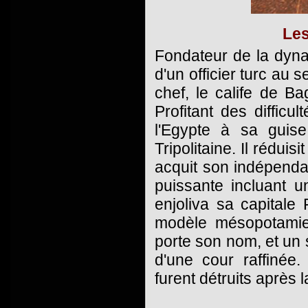
Les
Fondateur de la dyna
d'un officier turc au s
chef, le calife de Ba
Profitant des diffic
l'Egypte à sa guise
Tripolitaine. Il réduis
acquit son indépend
puissante incluant u
enjoliva sa capitale 
modèle mésopotamie
porte son nom, et un 
d'une cour raffinée.
furent détruits après