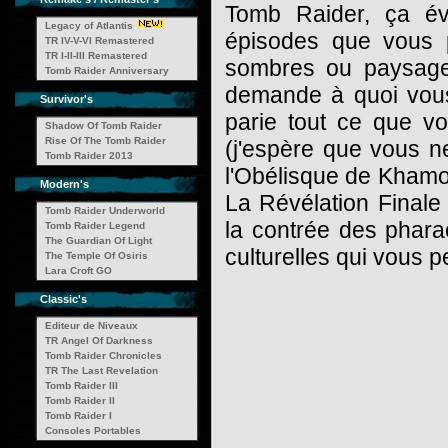
Tomb Raider, ça é
Legacy of Atlantis
épisodes que vous 
TR IV-V-VI Remastered
TR I-II-III Remastered
sombres ou paysage
Tomb Raider Anniversary
demande à quoi vous
Survivor's
parie tout ce que v
Shadow Of Tomb Raider
Rise Of The Tomb Raider
(j'espère que vous ne 
Tomb Raider 2013
l'Obélisque de Khamoo
Modern's
La Révélation Finale
Tomb Raider Underworld
la contrée des phara
Tomb Raider Legend
The Guardian Of Light
culturelles qui vous 
The Temple Of Osiris
Lara Croft GO
Classic's
Editeur de Niveaux
TR Angel Of Darkness
Tomb Raider Chronicles
TR The Last Revelation
Tomb Raider III
Tomb Raider II
Tomb Raider I
Consoles Portables