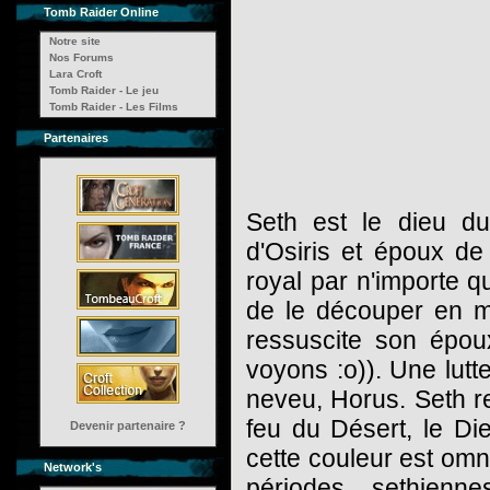
Tomb Raider Online
Notre site
Nos Forums
Lara Croft
Tomb Raider - Le jeu
Tomb Raider - Les Films
Partenaires
Seth est le dieu du
d'Osiris et époux de
royal par n'importe qu
de le découper en mo
ressuscite son épou
voyons :o)). Une lutt
neveu, Horus. Seth repr
feu du Désert, le D
Devenir partenaire ?
cette couleur est omn
Network's
périodes sethienn