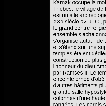
Karnak occupe la moiti
Thèbes; le village de
est un site archéolog
XXe siècle av. J.-C., p
le grand centre relig
ensemble s'échelonna 
s'organise autour de 
et s'étend sur une su
temples étaient dédié
construction du plus 
l'honneur du dieu Amo
par Ramsès II. Le tem
enceinte ornée d'obél
d'autres bâtiments plu
grande salle hypostyl
colonnes d'une haute
rangées. Les parois so