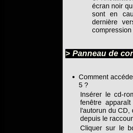
écran noir qu
sont en cau
dernière ver
compression a
> Panneau de con
Comment accéder 
5 ?
Insérer le cd-ro
fenêtre apparaî
l'autorun du CD, 
depuis le raccou
Cliquer sur le b