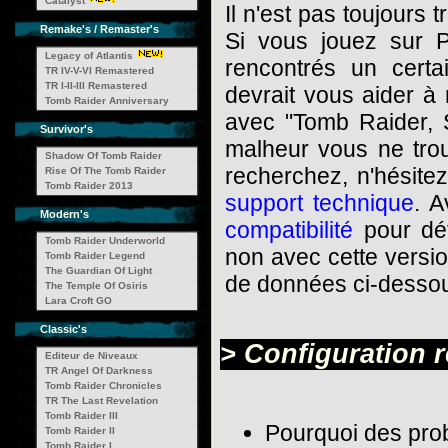
Catalyst
Il n'est pas toujours t
Remake's / Remaster's
Si vous jouez sur 
Legacy of Atlantis
rencontrés un cert
TR IV-V-VI Remastered
TR I-II-III Remastered
devrait vous aider à
Tomb Raider Anniversary
avec "Tomb Raider, S
Survivor's
malheur vous ne tro
Shadow Of Tomb Raider
recherchez, n'hésite
Rise Of The Tomb Raider
Tomb Raider 2013
support technique
. A
Modern's
compatibilité
pour dét
Tomb Raider Underworld
non avec cette versi
Tomb Raider Legend
The Guardian Of Light
de données ci-desso
The Temple Of Osiris
Lara Croft GO
Classic's
> Configuration 
Editeur de Niveaux
TR Angel Of Darkness
Tomb Raider Chronicles
TR The Last Revelation
Tomb Raider III
Pourquoi des pro
Tomb Raider II
Tomb Raider I