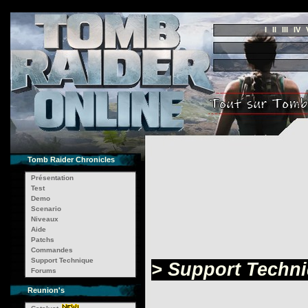
I
II
III
IV
Tomb Raider Chronicles
Présentation
Test
Demo
Scenario
Niveaux
Aide
Patchs
Commandes
Support Technique
> Support Techni
Forums
Reunion's