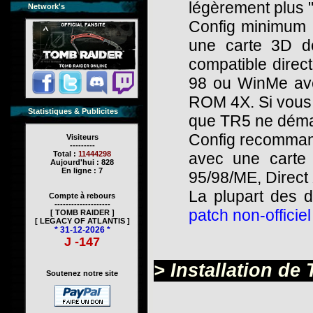
légèrement plus 
Network's
Config minimum 
une carte 3D 
compatible direc
98 ou WinMe ave
ROM 4X. Si vous n
Statistiques & Publicites
que TR5 ne déma
Config recommand
Visiteurs
---------
Total :
11444298
avec une cart
Aujourd'hui : 828
En ligne : 7
95/98/ME, Direc
La plupart des 
Compte à rebours
--------------------
patch non-officie
[ TOMB RAIDER ]
[ LEGACY OF ATLANTIS ]
* 31-12-2026 *
J -147
> Installation de
Soutenez notre site