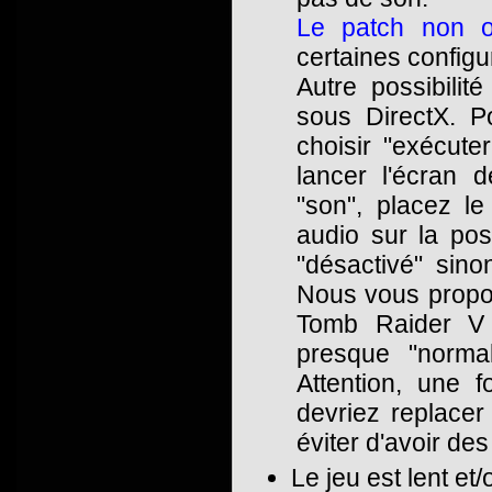
Le patch non off
certaines configu
Autre possibilit
sous DirectX. Po
choisir "exécute
lancer l'écran d
"son", placez le
audio sur la pos
"désactivé" sin
Nous vous prop
Tomb Raider V 
presque "norm
Attention, une 
devriez replacer
éviter d'avoir de
Le jeu est lent e