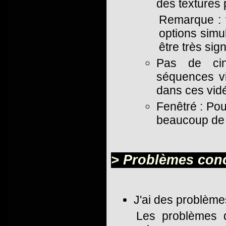
des textures 
Remarque : v
options simu
être très signi
Pas de cin
séquences vi
dans ces vid
Fenêtré : Pou
beaucoup de
> Problèmes conc
J'ai des problème
Les problèmes d