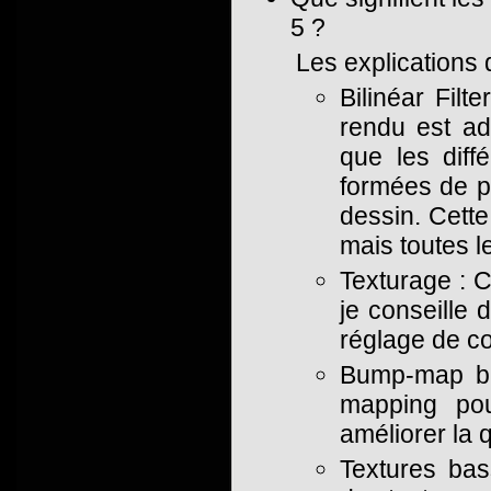
5 ?
Les explications 
Bilinéar Filt
rendu est ado
que les diff
formées de p
dessin. Cett
mais toutes l
Texturage : C
je conseille 
réglage de co
Bump-map bas
mapping pou
améliorer la q
Textures bas