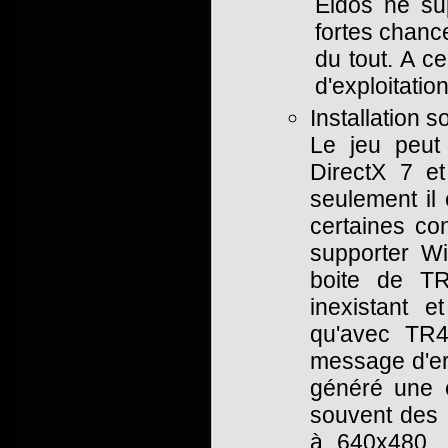
Eidos ne su
fortes chanc
du tout. A c
d'exploitation
Installation
Le jeu peut
DirectX 7 et
seulement il 
certaines con
supporter W
boite de TR
inexistant 
qu'avec TR
message d'er
généré une e
souvent des p
à 640x480, 