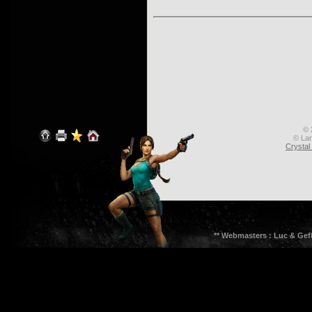
© 
© Lar
Crysta
** Webmasters : Luc & Gef8