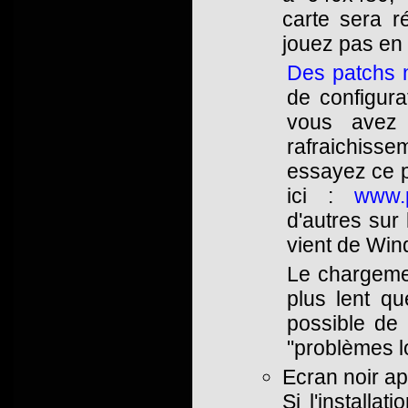
carte sera 
jouez pas en 
Des patchs n
de configur
vous avez
rafraichis
essayez ce pe
ici :
www.p
d'autres sur
vient de Win
Le chargeme
plus lent q
possible de 
"problèmes lo
Ecran noir apr
Si l'install