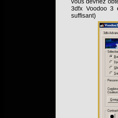
vous devriez obte
3dfx Voodoo 3 e
suffisant)