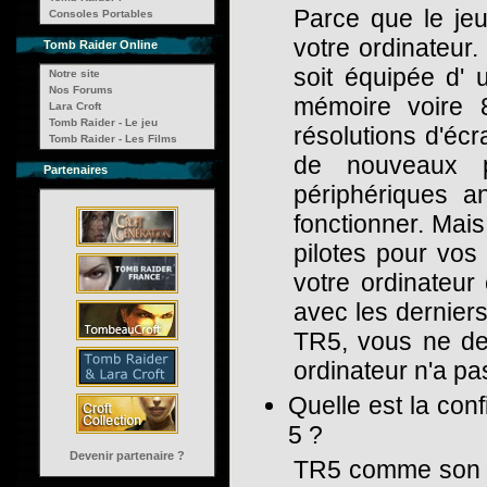
Parce que le je
Consoles Portables
votre ordinateur.
Tomb Raider Online
soit équipée d'
Notre site
Nos Forums
mémoire voire 
Lara Croft
Tomb Raider - Le jeu
résolutions d'écr
Tomb Raider - Les Films
de nouveaux p
Partenaires
périphériques 
fonctionner. Mais
pilotes pour vos
votre ordinateur
avec les derniers
TR5, vous ne dev
ordinateur n'a pa
Quelle est la con
5 ?
Devenir partenaire ?
TR5 comme son p