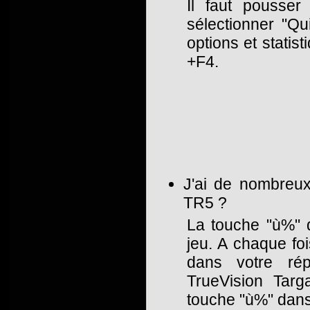
Il faut pousser
sélectionner "Qu
options et statis
+F4.
J'ai de nombreux
TR5 ?
La touche "ù%" 
jeu. A chaque foi
dans votre rép
TrueVision Targ
touche "ù%" dans 