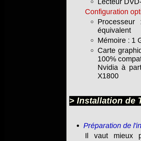
Lecteur DV
Configuration op
Processeur 
équivalent
Mémoire : 1 
Carte graphi
100% compati
Nvidia à par
X1800
> Installation de
Préparation de l'in
Il vaut mieux 