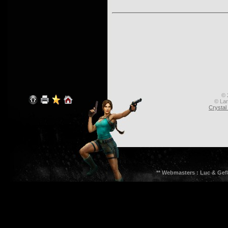
© 
© Lar
Crysta
** Webmasters : Luc & Gef8