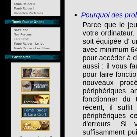
Tomb Raider II
Tomb Raider I
Pourquoi des pro
Consoles Portables
Tomb Raider Online
Parce que le je
Notre site
votre ordinateur.
Nos Forums
Lara Croft
soit équipée d' 
Tomb Raider - Le jeu
avec minimum 64
Tomb Raider - Les Films
pour accéder à d
Partenaires
aussi : il vous f
pour faire foncti
nouveaux procé
périphériques 
fonctionner du 
récent, il suffi
périphériques c
d'erreurs. Si 
suffisamment pui