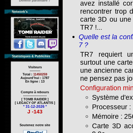
Devenir partenaire ?
avez installé co
rencontrer trop 
Network's
carte 3D ou une 
TR7 !...
Quelle est la con
7 ?
TR7 requiert un
Statistiques & Publicites
surtout une cart
Visiteurs
une ancienne car
---------
Total :
11450259
ne pensez pas jo
Aujourd'hui : 1787
En ligne : 13
Configuration min
Compte à rebours
Système d'ex
--------------------
[ TOMB RAIDER ]
[ LEGACY OF ATLANTIS ]
Processeur : 
* 31-12-2026 *
J -143
Mémoire : 25
Carte 3D acc
Soutenez notre site