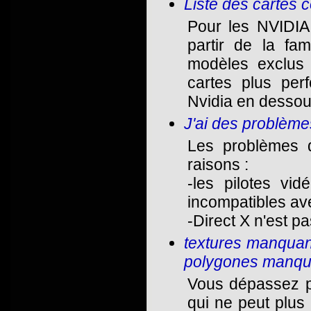
Liste des cartes 
Pour les NVIDIA
partir de la fa
modèles exclus 
cartes plus per
Nvidia en dessous
J'ai des problème
Les problèmes d
raisons :
-les pilotes vi
incompatibles ave
-Direct X n'est pa
textures manquante
polygones manqua
Vous dépassez pe
qui ne peut plus 