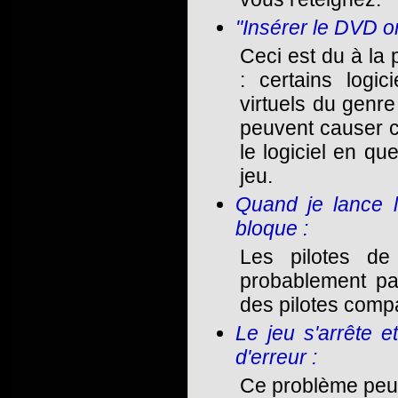
"Insérer le DVD or
Ceci est du à la 
: certains logic
virtuels du gen
peuvent causer ce
le logiciel en qu
jeu.
Quand je lance le
bloque :
Les pilotes de
probablement pa
des pilotes compa
Le jeu s'arrête 
d'erreur :
Ce problème peut