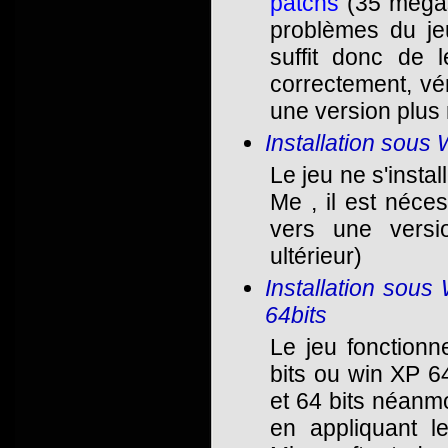
patchs
(35 mégas)
problèmes du jeu
suffit donc de 
correctement, vér
une version plus 
Installation sou
Le jeu ne s'insta
Me , il est néce
vers une vers
ultérieur)
Installation so
64bits
Le jeu fonction
bits ou win XP 64
et 64 bits néanm
en appliquant l