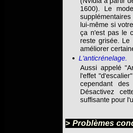
(Nvidia à partir d
1600). Le mode
supplémentaires d
lui-même si votr
ça n'est pas le 
reste grisée. Le
améliorer certa
L'anticrénelage.
Aussi appelé "An
l'effet "d'escalie
cependant des 
Désactivez cett
suffisante pour l'ut
> Problèmes conc