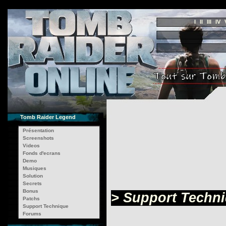
I
II
III
IV
Tomb Raider Legend
Présentation
Screenshots
Videos
Fonds d'ecrans
Demo
Musiques
Solution
Secrets
Bonus
> Support Techni
Patchs
Support Technique
Forums