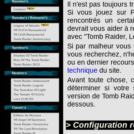
Reunion's
Il n'est pas toujours t
Catalyst
Si vous jouez sur 
Remake's / Remaster's
rencontrés un cert
Legacy of Atlantis
devrait vous aider à
TR IV-V-VI Remastered
avec "Tomb Raider, L
TR I-II-III Remastered
Tomb Raider Anniversary
Si par malheur vous 
Survivor's
vous recherchez, n'hé
Shadow Of Tomb Raider
Rise Of The Tomb Raider
ou en dernier recour
Tomb Raider 2013
technique
du site.
Modern's
Avant toute chose, 
Tomb Raider Underworld
Tomb Raider Legend
déterminer si votre
The Guardian Of Light
version de Tomb Raid
The Temple Of Osiris
Lara Croft GO
dessous.
Classic's
Editeur de Niveaux
TR Angel Of Darkness
> Configuration 
Tomb Raider Chronicles
TR The Last Revelation
Tomb Raider III