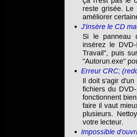
ça n'est pas le 
reste grisée. Le 
améliorer certa
J'insère le CD ma
Si le panneau 
insérez le DVD-
Travail", puis s
"Autorun.exe" pou
Erreur CRC; (red
Il doit s'agir d'
fichiers du DVD-
fonctionnent bien
faire il vaut mie
plusieurs. Netto
votre lecteur.
Impossible d'ouvrir 