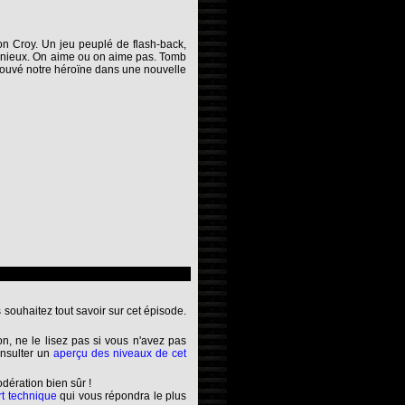
Von Croy. Un jeu peuplé de flash-back,
onieux. On aime ou on aime pas. Tomb
trouvé notre héroïne dans une nouvelle
 souhaitez tout savoir sur cet épisode.
ion, ne le lisez pas si vous n'avez pas
onsulter un
aperçu des niveaux de cet
odération bien sûr !
rt technique
qui vous répondra le plus