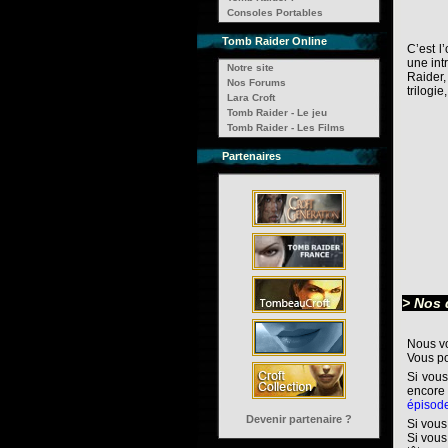
Consoles Portables
Tomb Raider Online
C’est l
une int
Notre site
Raider,
Nos Forums
trilogi
Lara Croft
Tomb Raider - Le jeu
Tomb Raider - Les Films
Partenaires
> Nos 
Nous v
Vous p
Si vous
encore 
épisod
Devenir partenaire ?
Si vous
Si vous