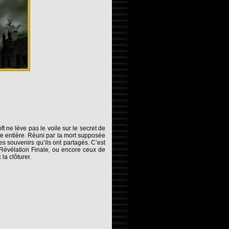
ft ne lève pas le voile sur le secret de
e entière. Réuni par la mort supposée
es souvenirs qu’ils ont partagés. C’est
Révélation Finale, ou encore ceux de
la clôturer.