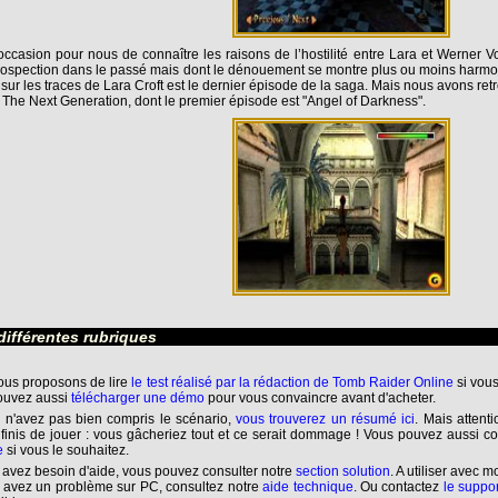
’occasion pour nous de connaître les raisons de l’hostilité entre Lara et Werner 
rospection dans le passé mais dont le dénouement se montre plus ou moins harm
 sur les traces de Lara Croft est le dernier épisode de la saga. Mais nous avons re
e, The Next Generation, dont le premier épisode est "Angel of Darkness".
différentes rubriques
ous proposons de lire
le test réalisé par la rédaction de Tomb Raider Online
si vous
ouvez aussi
télécharger une démo
pour vous convaincre avant d'acheter.
 n'avez pas bien compris le scénario,
vous trouverez un résumé ici
. Mais attent
finis de jouer : vous gâcheriez tout et ce serait dommage ! Vous pouvez aussi c
e
si vous le souhaitez.
 avez besoin d'aide, vous pouvez consulter notre
section solution
. A utiliser avec m
 avez un problème sur PC, consultez notre
aide technique
. Ou contactez
le suppo