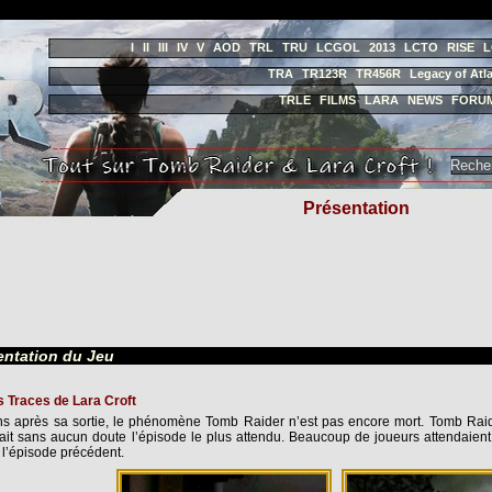
I
II
III
IV
V
AOD
TRL
TRU
LCGOL
2013
LCTO
RISE
L
TRA
TR123R
TR456R
Legacy of Atla
TRLE
FILMS
LARA
NEWS
FORU
Présentation
entation du Jeu
s Traces de Lara Croft
s après sa sortie, le phénomène Tomb Raider n’est pas encore mort. Tomb Raide
tait sans aucun doute l’épisode le plus attendu. Beaucoup de joueurs attendaient
e l’épisode précédent.