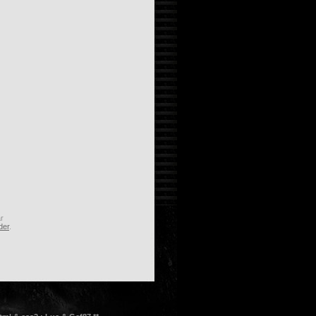
r
der
.