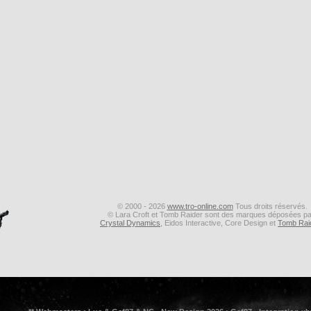
© 2000 - 2026
www.tro-online.com
Tous droits réservés.
© Lara Croft et Tomb Raider sont des marques déposées pa
Crystal Dynamics
, Eidos Interactive, Core Design et
Tomb Rai