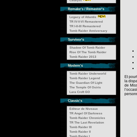
Catalyst
Remake's / Remaster's
Legacy of Atlantis
TR IV-V-VI Remastered
TR I-II-III Remastered
Tomb Raider Anniversary
Survivor's
Shadow Of Tomb Raider
Rise Of The Tomb Raider
Tomb Raider 2013
Modern's
Tomb Raider Underworld
Et pour
Tomb Raider Legend
la disp
The Guardian Of Light
de Miss
The Temple Of Osiris
l’occas
Lara Croft GO
personn
Classic's
Editeur de Niveaux
TR Angel Of Darkness
Tomb Raider Chronicles
TR The Last Revelation
Tomb Raider III
Tomb Raider II
Tomb Raider I