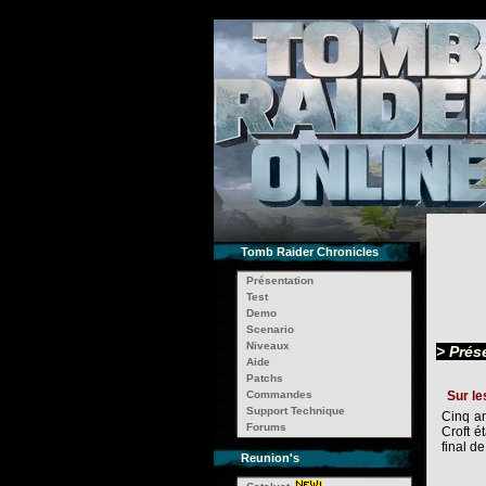
Tomb Raider Chronicles
Présentation
Test
Demo
Scenario
Niveaux
> Prés
Aide
Patchs
Commandes
Sur le
Support Technique
Cinq an
Forums
Croft é
final d
Reunion's