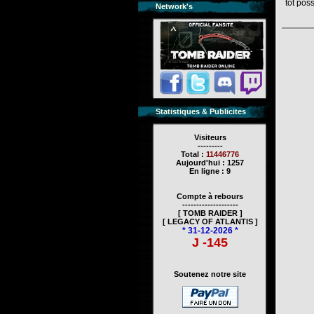
tôt poss
Network's
Statistiques & Publicites
Visiteurs
---------
Total :
11446776
Aujourd'hui : 1257
En ligne : 9
Compte à rebours
--------------------
[ TOMB RAIDER ]
[ LEGACY OF ATLANTIS ]
* 31-12-2026 *
J -145
Soutenez notre site