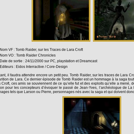
Nom VF : Tomb Raider, sur les Traces de Lara Croft
Nom VO : Tomb Raider Chronicles
Date de sortie : 24/11/2000 sur PC, playstation et Dreamcast
Editeurs : Eidos Interractive / Core-Design
tant, il faudra attendre encore un petit peu. Tomb Raider, sur les traces de Lara Cro
arition de Lara. Ce dernier épisode de Tomb Raider est un hommage à la saga tout
 Croft, ces amis se souviennent de ce qu’elle fut et des exploits qu’elle a mené, d
ion pour les concepteurs d’évoquer le passé de Jean-Yves, l’archéologue de La 
ages tels que Larson ou Pierre, personnages nés avec la saga et qui doivent donc 