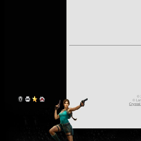
© 
© Lar
Crysta