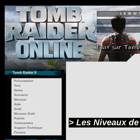
I
II
III
IV
Tomb Raider II
Présentation
Test
Demo
Scenario
Niveaux
Aide
Gold
Niveaux Gold
Patchs
> Les Niveaux de
Commandes
Support Technique
Forums