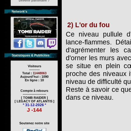
Devenir partenaire ?
Network's
2) L'or du fou
Ce niveau pullule 
lance-flammes. Détai
d'agrémenter les c
Statistiques & Publicites
d'orner les murs avec 
se situe en plein c
Visiteurs
---------
proche des niveaux i
Total :
11448063
Aujourd'hui : 1090
niveau de difficulté q
En ligne : 10
Reste à savoir ce que l
Compte à rebours
--------------------
dans ce niveau.
[ TOMB RAIDER ]
[ LEGACY OF ATLANTIS ]
* 31-12-2026 *
J -144
Soutenez notre site