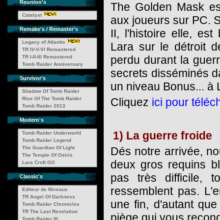
Reunion's
The Golden Mask est
Catalyst
aux joueurs sur PC. S
Remake's / Remaster's
II, l'histoire elle, e
Legacy of Atlantis
Lara sur le détroit
TR IV-V-VI Remastered
perdu durant la guer
TR I-II-III Remastered
Tomb Raider Anniversary
secrets disséminés da
Survivor's
un niveau Bonus... à 
Shadow Of Tomb Raider
Rise Of The Tomb Raider
Cliquez
ici pour téléc
Tomb Raider 2013
Modern's
1) La guerre froide
Tomb Raider Underworld
Tomb Raider Legend
The Guardian Of Light
Dés notre arrivée, n
The Temple Of Osiris
deux gros requins bl
Lara Croft GO
pas très difficile,
Classic's
ressemblent pas. L'e
Editeur de Niveaux
TR Angel Of Darkness
une fin, d'autant qu
Tomb Raider Chronicles
TR The Last Revelation
piège qui vous recondu
Tomb Raider III