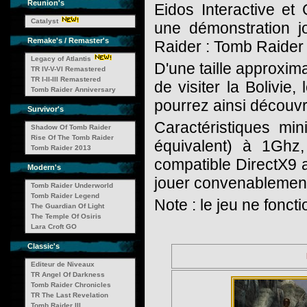
Reunion's
Eidos Interactive et
Catalyst
une démonstration 
Remake's / Remaster's
Raider : Tomb Raider
Legacy of Atlantis
D'une taille approxim
TR IV-V-VI Remastered
TR I-II-III Remastered
de visiter la Bolivie
Tomb Raider Anniversary
pourrez ainsi découvr
Survivor's
Caractéristiques m
Shadow Of Tomb Raider
Rise Of The Tomb Raider
équivalent) à 1Gh
Tomb Raider 2013
compatible DirectX9 
Modern's
jouer convenablement
Tomb Raider Underworld
Tomb Raider Legend
Note : le jeu ne fonc
The Guardian Of Light
The Temple Of Osiris
Lara Croft GO
Classic's
Editeur de Niveaux
TR Angel Of Darkness
Tomb Raider Chronicles
TR The Last Revelation
Tomb Raider III