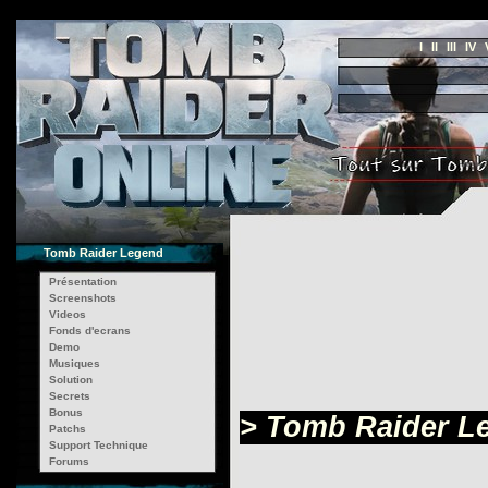
I
II
III
IV
Tomb Raider Legend
Présentation
Screenshots
Videos
Fonds d'ecrans
Demo
Musiques
Solution
Secrets
Bonus
> Tomb Raider Le
Patchs
Support Technique
Forums