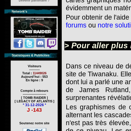
cartes graphiques no
Devenir partenaire ?
évidemment un matéri
Network's
Pour obtenir de l'aid
forums
ou
notre solut
> Pour aller plus l
Statistiques & Publicites
Dans ce niveau de dém
Visiteurs
---------
site de Tiwanaku. Ell
Total :
11449026
Aujourd'hui : 553
dont lui a parlé une am
En ligne : 9
de James Rutland,
Compte à rebours
--------------------
surprenantes révélati
[ TOMB RAIDER ]
[ LEGACY OF ATLANTIS ]
* 31-12-2026 *
Les graphismes de c
J -143
alternant les cascade
n'est pas très élevée
Soutenez notre site
de ce niveau. Les en