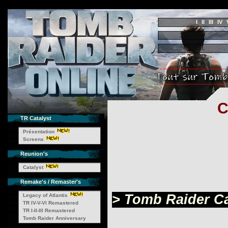
I
II
III
IV
C
TR Catalyst
Présentation
Screens
Reunion's
Catalyst
Remake's / Remaster's
> Tomb Raider Cat
Legacy of Atlantis
TR IV-V-VI Remastered
TR I-II-III Remastered
Tomb Raider Anniversary