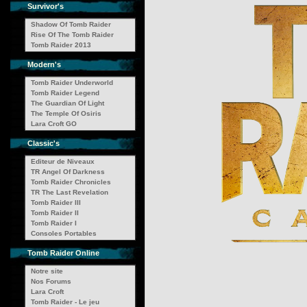
Survivor's
Shadow Of Tomb Raider
Rise Of The Tomb Raider
Tomb Raider 2013
Modern's
Tomb Raider Underworld
Tomb Raider Legend
The Guardian Of Light
The Temple Of Osiris
Lara Croft GO
Classic's
Editeur de Niveaux
TR Angel Of Darkness
Tomb Raider Chronicles
TR The Last Revelation
Tomb Raider III
Tomb Raider II
Tomb Raider I
Consoles Portables
Tomb Raider Online
Notre site
Nos Forums
Lara Croft
Tomb Raider - Le jeu