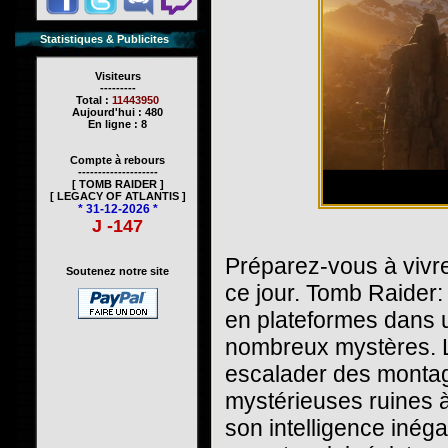
Statistiques & Publicites
Visiteurs
---------
Total :
11443950
Aujourd'hui : 480
En ligne : 8
Compte à rebours
--------------------
[ TOMB RAIDER ]
[ LEGACY OF ATLANTIS ]
* 31-12-2026 *
J -147
Préparez-vous à vivr
Soutenez notre site
ce jour. Tomb Raider: 
en plateformes dans u
nombreux mystères. L
escalader des montag
mystérieuses ruines à
son intelligence inég