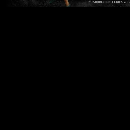
** Webmasters : Luc & Gef8